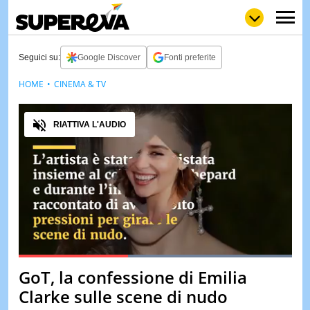
Seguici su:
Google Discover
Fonti preferite
HOME
CINEMA & TV
NEWS
LOL
GULP
LOVE
Audio
STORIE
RIATTIVA L'AUDIO
VIDEO
WOW
POP
CURIOS
CINEM
& TV
QUIZ
&
TEST
Loaded
:
100.00%
GoT, la confessione di Emilia
Pause
Unmute
MUSIC
Clarke sulle scene di nudo
&
SPETT