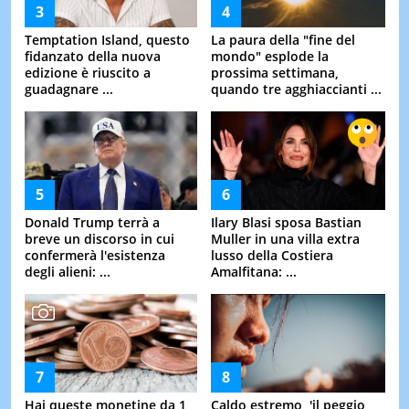
Temptation Island, questo
La paura della "fine del
fidanzato della nuova
mondo" esplode la
edizione è riuscito a
prossima settimana,
guadagnare ...
quando tre agghiaccianti ...
Donald Trump terrà a
Ilary Blasi sposa Bastian
breve un discorso in cui
Muller in una villa extra
confermerà l'esistenza
lusso della Costiera
degli alieni: ...
Amalfitana: ...
Hai queste monetine da 1,
Caldo estremo, 'il peggio