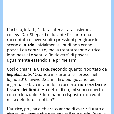
L’artista, infatti, è stata intervistata insieme al
collega Dax Shepard e durante l’incontro ha
raccontato di aver subito pressioni per girare le
scene di
nudo
. Inizialmente i nudi non erano
previsti da contratto, ma la trentatreenne attrice
londinese si è sentita “in dovere” di posare
ugualmente essendo alle prime armi.
Così dichiara la Clarke, secondo quanto riportato da
Repubblica.tv
: “Quando iniziarono le riprese, nel
luglio 2010, avevo 22 anni. Ero più giovane, più
ingenua e stavo iniziando la carriera:
non era facile
fissare dei limiti
. Ho detto di no, mi sono coperta
con un lenzuolo. E loro hanno risposto: non vuoi
mica deludere i tuoi fan?”.
L’attrice, poi, ha dichiarato anche di aver rifiutato di
girare una scena che prevedeva il suo nudo. “Voglio