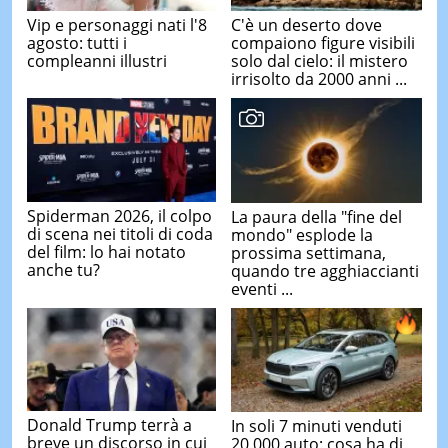
Vip e personaggi nati l'8
C'è un deserto dove
agosto: tutti i
compaiono figure visibili
compleanni illustri
solo dal cielo: il mistero
irrisolto da 2000 anni ...
Spiderman 2026, il colpo
La paura della "fine del
di scena nei titoli di coda
mondo" esplode la
del film: lo hai notato
prossima settimana,
anche tu?
quando tre agghiaccianti
eventi ...
Donald Trump terrà a
In soli 7 minuti venduti
breve un discorso in cui
20.000 auto: cosa ha di