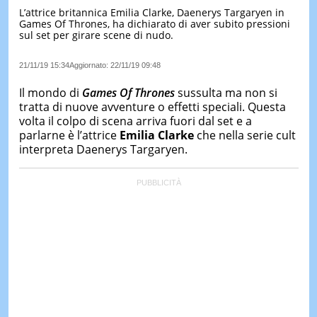
L’attrice britannica Emilia Clarke, Daenerys Targaryen in
LE
Games Of Thrones, ha dichiarato di aver subito pressioni
NOTIZI
sul set per girare scene di nudo.
DI
OGGI
21/11/19 15:34
Aggiornato:
22/11/19 09:48
LE
NOTIZI
Il mondo di
Games Of Thrones
sussulta ma non si
DI
tratta di nuove avventure o effetti speciali. Questa
IERI
volta il colpo di scena arriva fuori dal set e a
parlarne è l’attrice
Emilia Clarke
che nella serie cult
CONTAT
interpreta Daenerys Targaryen.