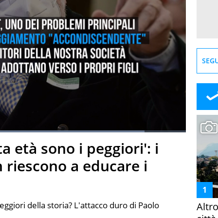
SEGU
Loaded
:
86.64%
ta età sono i peggiori': i
creen
n riescono a educare i
eggiori della storia? L'attacco duro di Paolo
Altr