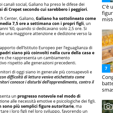
 canali social, Galiano ha preso le difese dei
C'è 
si
di Crepet
secondo cui sarebbero i peggiori
.
figur
ch Center, Galiano,
Galiano
ha sottolineato come
miste
 media 7,5 ore a settimana con i propri figli
, un
anni ’60, quando si dedicavano solo 2,5 ore. Si
be una maggiore attenzione e dedizione verso la
rapporto dell’Istituto Europeo per l’eguaglianza di
 padri siano più coinvolti nella cura della casa e
ore che rappresenta un cambiamento
ivo rispetto alle generazioni precedenti.
nitori di oggi siano in generale più consapevoli e
Cong
on difficoltà di lettura veniva etichettato come
nitori conosce i disturbi dell’apprendimento, contro il
batt
smas
esenta un
progresso notevole nel modo di
one alle necessità emotive e psicologiche dei figli.
 sono più semplici figure autoritarie
, ma
re i loro figli nel loro sviluppo, favorendo un