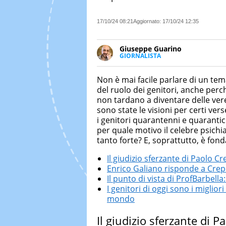
17/10/24 08:21
Aggiornato:
17/10/24 12:35
Giuseppe Guarino
GIORNALISTA
Ph(D) in Diritto Comparato e pro
particolare sulla Storia conte
Non è mai facile parlare di un tem
numerose testate ed è president
del ruolo dei genitori, anche per
non tardano a diventare delle vere 
sono state le visioni per certi ver
i genitori quarantenni e quaranti
per quale motivo il celebre psichia
tanto forte? E, soprattutto, è fon
Il giudizio sferzante di Paolo Cre
Enrico Galiano risponde a Crepet:
Il punto di vista di ProfBarbella
I genitori di oggi sono i miglior
mondo
Il giudizio sferzante di Pa