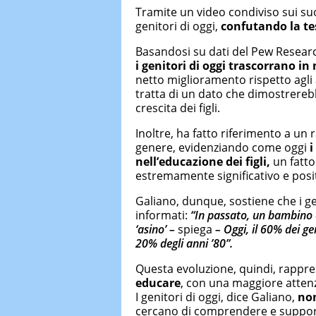
Tramite un video condiviso sui suoi
genitori di oggi,
confutando la te
Basandosi su dati del Pew Resear
i genitori di oggi trascorrano in
netto miglioramento rispetto agli 
tratta di un dato che dimostrereb
crescita dei figli.
Inoltre, ha fatto riferimento a un 
genere, evidenziando come oggi
i
nell’educazione dei figli,
un fatt
estremamente significativo e posit
Galiano, dunque, sostiene che i ge
informati:
“In passato, un bambino c
‘asino’ –
spiega
– Oggi, il 60% dei ge
20% degli anni ’80”.
Questa evoluzione, quindi, rappr
educare
, con una maggiore attenzi
I genitori di oggi, dice Galiano,
non
cercano di comprendere e supporta