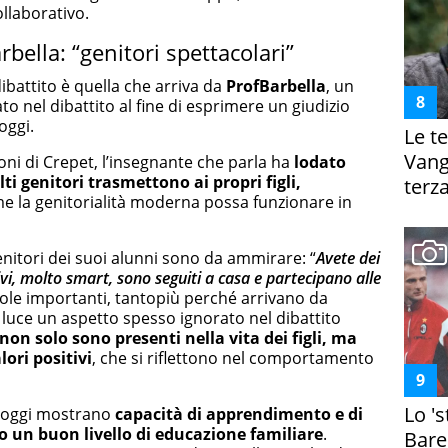
llaborativo.
arbella: “genitori spettacolari”
ibattito è quella che arriva da
ProfBarbella
, un
to nel dibattito al fine di esprimere un giudizio
oggi.
Le te
Vanga
ioni di Crepet, l’insegnante che parla ha
lodato
i genitori trasmettono ai propri figli,
terza
e la genitorialità moderna possa funzionare in
enitori dei suoi alunni sono da ammirare: “
Avete dei
ivi, molto smart, sono seguiti a casa e partecipano alle
parole importanti, tantopiù perché arrivano da
luce un aspetto spesso ignorato nel dibattito
i non solo sono presenti nella vita dei figli, ma
ori positivi
, che si riflettono nel comportamento
Lo '
i oggi mostrano
capacità di apprendimento e di
 un buon livello di educazione familiare
.
Bare