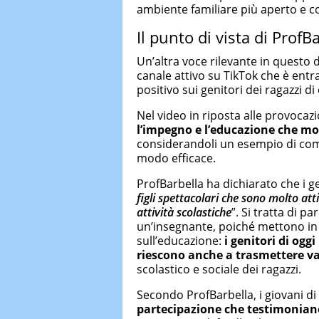
ambiente familiare più aperto e co
Il punto di vista di ProfB
Un’altra voce rilevante in questo d
canale attivo su TikTok che è entra
positivo sui genitori dei ragazzi di 
Nel video in riposta alle provocaz
l’impegno e l’educazione che molt
considerandoli un esempio di com
modo efficace.
ProfBarbella ha dichiarato che i g
figli spettacolari che sono molto att
attività scolastiche
”. Si tratta di 
un’insegnante, poiché mettono in 
sull’educazione:
i genitori di ogg
riescono anche a trasmettere val
scolastico e sociale dei ragazzi.
Secondo ProfBarbella, i giovani d
partecipazione che testimoniano