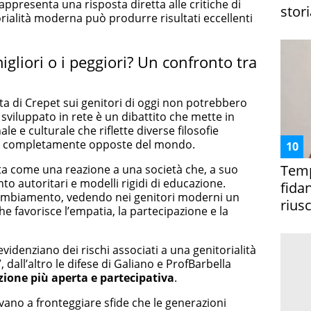
appresenta una risposta diretta alle critiche di
stori
rialità moderna può produrre risultati eccellenti
migliori o i peggiori? Un confronto tra
ta di Crepet sui genitori di oggi non potrebbero
 sviluppato in rete è un dibattito che mette in
e e culturale che riflette diverse filosofie
ioni completamente opposte del mondo.
Temp
sta come una reazione a una società che, a suo
to autoritari e modelli rigidi di educazione.
fida
l cambiamento, vedendo nei genitori moderni un
riusc
he favorisce l’empatia, la partecipazione e la
evidenziano dei rischi associati a una genitorialità
dall’altro le difese di Galiano e ProfBarbella
zione più aperta e partecipativa
.
rovano a fronteggiare sfide che le generazioni