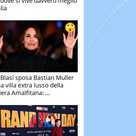
à dove si vive davvero meglio
alia
y Blasi sposa Bastian Muller
a villa extra lusso della
era Amalfitana: ...