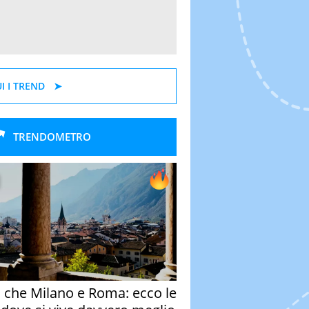
I I TREND
TRENDOMETRO
o che Milano e Roma: ecco le