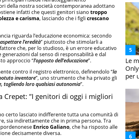
tori della nostra società contemporanea adottano
sostiene infatti che questi genitori siano
troppo
lezza e carisma
, lasciando che i figli
crescano
lancia riguarda l’educazione economica: secondo
aspettare l’eredità
” piuttosto che stimolarli a
fattore che, per lo studioso, è un errore educativo
 generazioni dal senso di responsabilità e dal
Le m
sto approccio “
l’opposto dell’educazione
”.
Only
nte contro il registro elettronico, definendolo “
la
per 
potuto inventare
”, uno strumento che ha privato gli
e, togliendo loro qualsiasi autonomia
”.
Crepet: “I genitori di oggi i migliori
o certo lasciato indifferente tutta una comunità di
re, sia indirettamente che in prima persona. Tra
te pordenonese
Enrico Galiano
, che ha risposto alle
sione decisamente diversa.