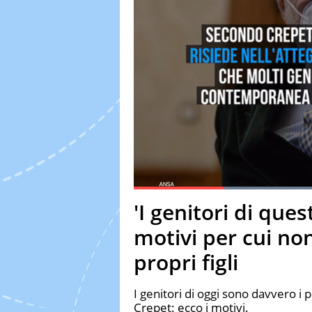
Current Time
0:17
Duration
1:20
'I genitori di ques
Pause
Unmute
Fulls
motivi per cui no
propri figli
I genitori di oggi sono davvero i p
Crepet: ecco i motivi.