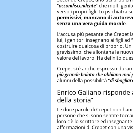
“
accondiscendente
” che molti geni
verso i propri figli. Lo psichiatra 
permissivi
,
mancano di autorevo
senza una vera guida morale
.
L’accusa più pesante che Crepet 
lui, i genitori insegnano ai figli ad “
costruire qualcosa di proprio. Un 
gravissimo, che allontana le nuove
valore del lavoro. Ha definito que
Crepet si è anche espresso durame
più grande boiata che abbiano mai 
alunni della possibilità “
di sbagliar
Enrico Galiano risponde a 
della storia”
Le dure parole di Crepet non hann
persone che si sono sentite tocca
loro c’è lo scrittore ed insegnan
affermazioni di Crepet con una vi