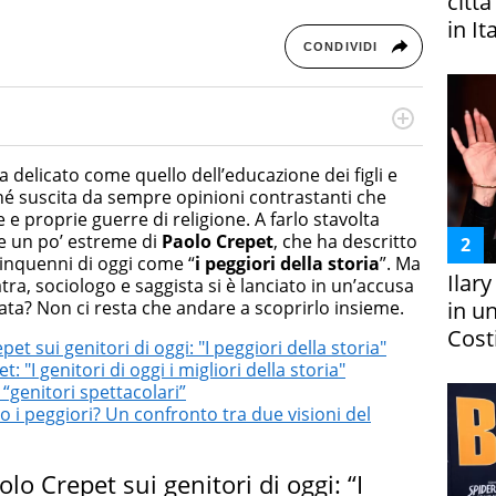
citt
in It
CONDIVIDI
cessi di integrazione e attivo nel campo della ricerca, in
mporanea di America Latina e Spagna. Collabora con
a delicato come quello dell’educazione dei figli e
e dell'Associazione Culturale "La Biblioteca del Sannio".
ché suscita da sempre opinioni contrastanti che
e proprie guerre di religione. A farlo stavolta
se un po’ estreme di
Paolo Crepet
, che ha descritto
cinquenni di oggi come “
i peggiori della storia
”. Ma
Ilar
tra, sociologo e saggista si è lanciato in un’accusa
in un
data? Non ci resta che andare a scoprirlo insieme.
Costi
pet sui genitori di oggi: "I peggiori della storia"
 "I genitori di oggi i migliori della storia"
: “genitori spettacolari”
i o i peggiori? Un confronto tra due visioni del
olo Crepet sui genitori di oggi: “I