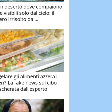
un deserto dove compaiono
e visibili solo dal cielo: il
ro irrisolto da ...
elare gli alimenti azzera i
eri? La fake news sul cibo
cherata dall'esperto