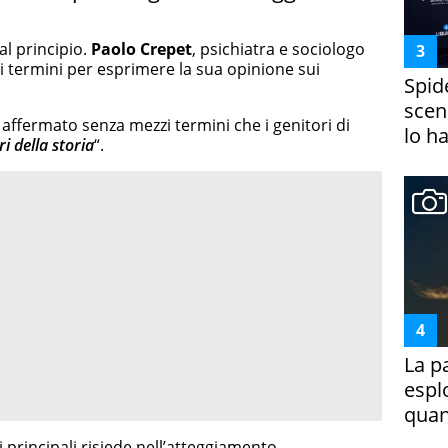
l principio.
Paolo Crepet
, psichiatra e sociologo
 termini per esprimere la sua opinione sui
Spid
scena
a affermato senza mezzi termini che i genitori di
lo h
ri della storia
“.
La p
espl
quan
principali risiede nell’atteggiamento