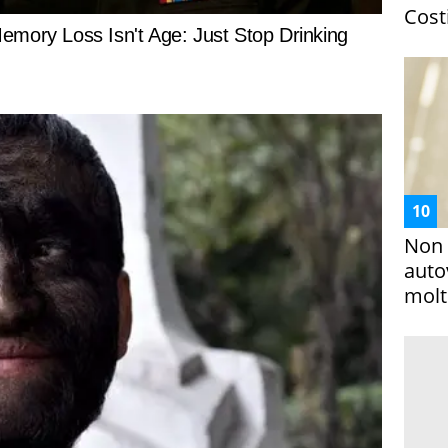
Costi
Non 
auto
molto