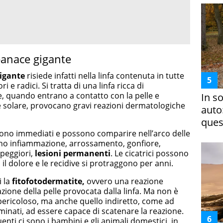
 panace gigante
igante
risiede infatti nella linfa contenuta in tutte
iori e radici. Si tratta di una linfa ricca di
, quando entrano a contatto con la pelle e
In s
 solare, provocano gravi reazioni dermatologiche
auto
ques
 sono immediati e possono comparire nell’arco delle
ono infiammazione, arrossamento, gonfiore,
 peggiori,
lesioni permanenti
. Le cicatrici possono
 il dolore e le recidive si protraggono per anni.
i la
fitofotodermatite,
ovvero una reazione
azione della pelle provocata dalla linfa. Ma non è
 pericoloso, ma anche quello indiretto, come ad
inati, ad essere capace di scatenare la reazione.
uenti ci sono i bambini e gli animali domestici, in