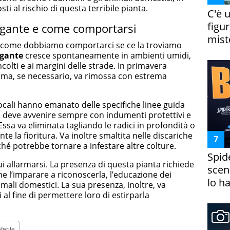
sti al rischio di questa terribile pianta.
C'è 
figur
gigante e come comportarsi
miste
E come dobbiamo comportarci se ce la troviamo
igante
cresce spontaneamente in ambienti umidi,
ncolti e ai margini delle strade. In primavera
ma, se necessario, va rimossa con estrema
 locali hanno emanato delle specifiche linee guida
he deve avvenire sempre con indumenti protettivi e
ssa va eliminata tagliando le radici in profondità o
te la fioritura. Va inoltre smaltita nelle discariche
hé potrebbe tornare a infestare altre colture.
Spid
i allarmarsi. La presenza di questa pianta richiede
scena
e l’imparare a riconoscerla, l’educazione dei
lo h
imali domestici. La sua presenza, inoltre, va
al fine di permettere loro di estirparla
ferite