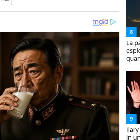
La p
espl
quan
Ilar
in un