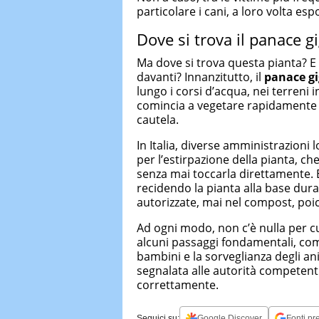
particolare i cani, a loro volta espo
Dove si trova il panace 
Ma dove si trova questa pianta? 
davanti? Innanzitutto, il
panace g
lungo i corsi d’acqua, nei terreni i
comincia a vegetare rapidamente 
cautela.
In Italia, diverse amministrazioni
per l’estirpazione della pianta, c
senza mai toccarla direttamente. E
recidendo la pianta alla base duran
autorizzate, mai nel compost, poic
Ad ogni modo, non c’è nulla per cu
alcuni passaggi fondamentali, com
bambini e la sorveglianza degli an
segnalata alle autorità competenti 
correttamente.
Seguici su:
Google Discover
Fonti pre