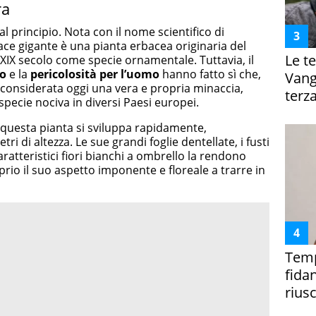
ra
 principio. Nota con il nome scientifico di
nace gigante è una pianta erbacea originaria del
Le te
XIX secolo come specie ornamentale. Tuttavia, il
vo
e la
pericolosità per l’uomo
hanno fatto sì che,
Vanga
 considerata oggi una vera e propria minaccia,
terza
specie nociva in diversi Paesi europei.
 questa pianta si sviluppa rapidamente,
i di altezza. Le sue grandi foglie dentellate, i fusti
aratteristici fiori bianchi a ombrello la rendono
prio il suo aspetto imponente e floreale a trarre in
Temp
fida
riusc