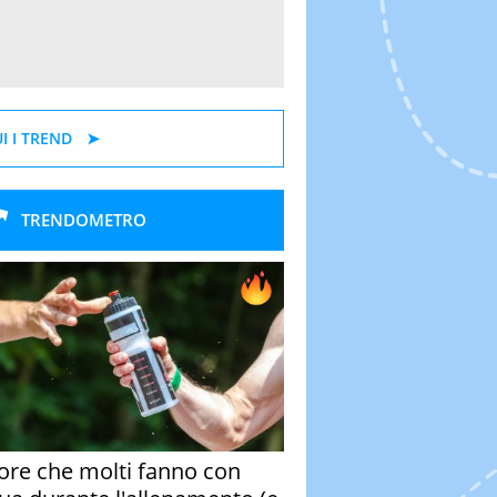
I I TREND
TRENDOMETRO
rore che molti fanno con