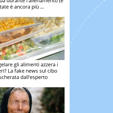
qua durante l'allenamento (e
tate è ancora più ...
elare gli alimenti azzera i
eri? La fake news sul cibo
cherata dall'esperto