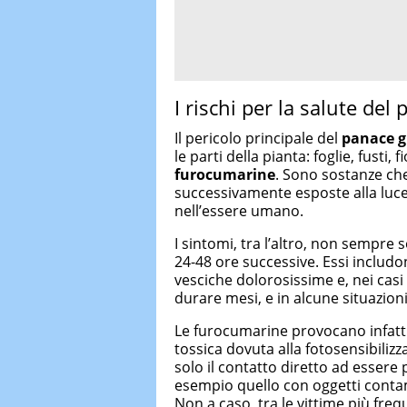
I rischi per la salute del
Il pericolo principale del
panace g
le parti della pianta: foglie, fusti, f
furocumarine
. Sono sostanze che
successivamente esposte alla luce
nell’essere umano.
I sintomi, tra l’altro, non sempre
24-48 ore successive. Essi includ
vesciche dolorosissime e, nei casi
durare mesi, e in alcune situazioni
Le furocumarine provocano infatt
tossica dovuta alla fotosensibilizz
solo il contatto diretto ad essere
esempio quello con oggetti contam
Non a caso, tra le vittime più freq