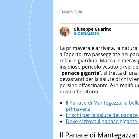
21/03/25 20:30
Giuseppe Guarino
GIORNALISTA
Ph(D) in Diritto Comparato e pro
particolare sulla Storia conte
La primavera è arrivata, la natura 
numerose testate ed è president
all’aperto, tra passeggiate nei pa
relax in giardino. Ma tra le meravi
insidioso pericolo vestito di ver
“
panace gigante
”, si tratta di u
devastanti per la salute di chi vi
persino affascinante, è in realtà u
nostro territorio.
Il Panace di Mantegazza: la belle
primavera
I rischi per la salute del panace
Dove si trova il panace gigant
Il Panace di Mantegazza: l