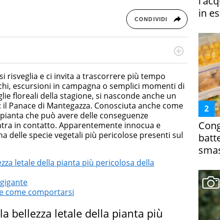
l'ac
in es
CONDIVIDI
cessi di integrazione e attivo nel campo della ricerca, in
mporanea di America Latina e Spagna. Collabora con
si risveglia e ci invita a trascorrere più tempo
e dell'Associazione Culturale "La Biblioteca del Sannio".
rchi, escursioni in campagna o semplici momenti di
glie floreali della stagione, si nasconde anche un
de: il Panace di Mantegazza. Conosciuta anche come
na pianta che può avere delle conseguenze
Cong
 entra in contatto. Apparentemente innocua e
na delle specie vegetali più pericolose presenti sul
batt
smas
zza letale della pianta più pericolosa della
 gigante
e e come comportarsi
a bellezza letale della pianta più