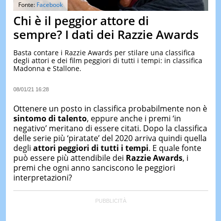
&
Fonte:
Facebook
TEST
Chi è il peggior attore di
MUSIC
sempre? I dati dei Razzie Awards
&
SPETT
Basta contare i Razzie Awards per stilare una classifica
degli attori e dei film peggiori di tutti i tempi: in classifica
LE
Madonna e Stallone.
NOTIZI
DI
OGGI
08/01/21 16:28
LE
Ottenere un posto in classifica probabilmente non è
NOTIZI
sintomo di talento
, eppure anche i premi ‘in
DI
negativo’ meritano di essere citati. Dopo la classifica
IERI
delle serie più ‘piratate’ del 2020 arriva quindi quella
CONTAT
degli
attori peggiori di tutti i tempi
. E quale fonte
può essere più attendibile dei
Razzie Awards
, i
premi che ogni anno sanciscono le peggiori
interpretazioni?