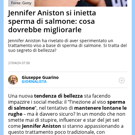
&
Fonte: Getty
TEST
Jennifer Aniston si inietta
MUSIC
sperma di salmone: cosa
&
dovrebbe migliorarle
SPETT
LE
Jennifer Aniston ha rivelato di aver sperimentato un
NOTIZI
trattamento viso a base di sperma di salmone. Si tratta del
DI
suo segreto di bellezza?
OGGI
LE
17/04/24 07:00
NOTIZI
DI
Giuseppe Guarino
IERI
GIORNALISTA
Ph(D) in Diritto Comparato e processi di
CONTAT
integrazione e attivo nel campo della ricerca, in
Una nuova
tendenza di bellezza
sta facendo
particolare sulla Storia contemporanea di America
impazzire i social media: il “l’inezione al viso
sperma
Latina e Spagna. Collabora con numerose testate ed
di salmone
“, nel tentativo di
mantenere lontane le
è presidente dell'Associazione Culturale "La
rughe
– ma è davvero sicuro? In un mondo che non
Biblioteca del Sannio".
smette mai di stupire, influencer e star del jet set
come
Jennifer Aniston
si stanno appassionando a
questo trattamento poco tradizionale, con