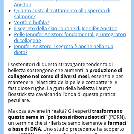
Aniston
Quanto costa il trattamento allo sperma di
salmone?
Verità o bufala?
Il segreto della skin routine di Jennifer Aniston
Pelle Jennifer Aniston: fondamentali gli integratori
di collagene
Jennifer Aniston: il segreto è anche nella sua
dieta?
I sostenitori di questa stravagante tendenza di
bellezza sostengono che aumenti la
produzione di
collagene nel corso di diversi mesi
, essenziale per
mantenere l’elasticità della pelle e combattere le
fastidiose rughe. La guru della bellezza Lauryn
Bosstick sta cavalcando l’onda di questa pratica
peculiare.
Ma cosa avviene in realtà? Gli esperti
trasformano
questo seme in “polideossiribonucleotidi”
(PDRN),
un termine che si riferisce semplicemente a
farmaci
a base di DNA
. Uno studio precedente ha scoperto