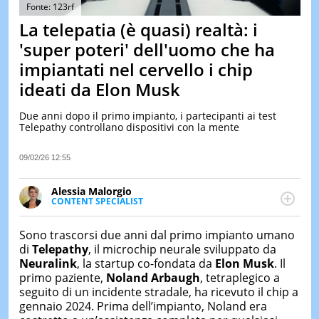
&
Fonte: 123rf
TEST
La telepatia (è quasi) realtà: i
MUSIC
'super poteri' dell'uomo che ha
&
impiantati nel cervello i chip
SPETT
ideati da Elon Musk
LE
NOTIZI
DI
Due anni dopo il primo impianto, i partecipanti ai test
OGGI
Telepathy controllano dispositivi con la mente
LE
09/02/26 12:55
NOTIZI
DI
IERI
Alessia Malorgio
CONTENT SPECIALIST
CONTAT
Ha conseguito un Master in Marketing Management
e Google Digital Training su Marketing digitale. Si
Sono trascorsi due anni dal primo impianto umano
occupa della creazione di contenuti in ottica SEO e
di
Telepathy
, il microchip neurale sviluppato da
dello sviluppo di strategie marketing attraverso
Neuralink
, la startup co-fondata da
Elon Musk
. Il
canali digitali.
primo paziente,
Noland Arbaugh
, tetraplegico a
seguito di un incidente stradale, ha ricevuto il chip a
gennaio 2024. Prima dell’impianto, Noland era