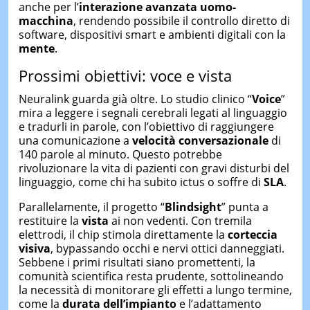
anche per l’
interazione avanzata uomo-
macchina
, rendendo possibile il controllo diretto di
software, dispositivi smart e ambienti digitali con la
mente
.
Prossimi obiettivi: voce e vista
Neuralink guarda già oltre. Lo studio clinico “
Voice
”
mira a leggere i segnali cerebrali legati al linguaggio
e tradurli in parole, con l’obiettivo di raggiungere
una comunicazione a
velocità conversazionale
di
140 parole al minuto. Questo potrebbe
rivoluzionare la vita di pazienti con gravi disturbi del
linguaggio, come chi ha subito ictus o soffre di
SLA
.
Parallelamente, il progetto “
Blindsight
” punta a
restituire la
vista
ai non vedenti. Con tremila
elettrodi, il chip stimola direttamente la
corteccia
visiva
, bypassando occhi e nervi ottici danneggiati.
Sebbene i primi risultati siano promettenti, la
comunità scientifica resta prudente, sottolineando
la necessità di monitorare gli effetti a lungo termine,
come la
durata dell’impianto
e l’adattamento