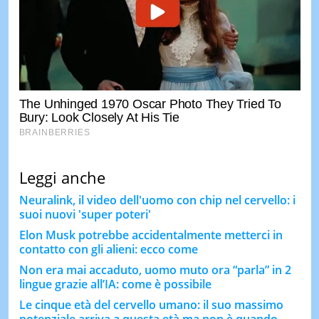
Leggi anche
Neuralink, il video dell'uomo con chip nel cervello: i
suoi nuovi 'super poteri'
Elon Musk potrebbe accidentalmente metterci in
contatto con gli alieni: ecco come
Non era mai accaduto, uomo muto ora “parla” in 2
lingue grazie all’IA: come è possibile
Le cinque età del cervello umano: il suo massimo
potenziale arriva a questa età ma non è quando