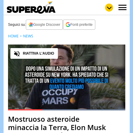
Seguici su:
Google Discover
Fonti preferite
HOME
NEWS
NEWS
LOL
GULP
LOVE
Audio
STORIE
RIATTIVA L'AUDIO
VIDEO
WOW
POP
CURIOS
CINEM
& TV
QUIZ
&
TEST
Loaded
:
100.00%
Mostruoso asteroide
Pause
Unmute
MUSIC
minaccia la Terra, Elon Musk
&
SPETT