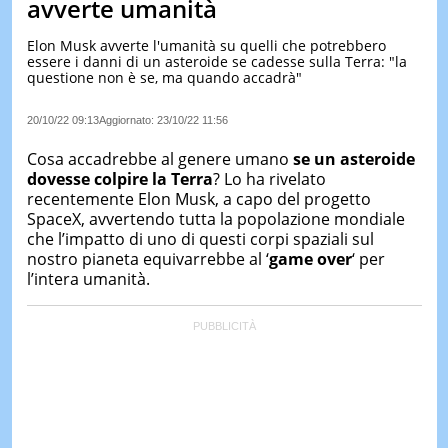
avverte umanità
LE
NOTIZI
Elon Musk avverte l'umanità su quelli che potrebbero
DI
essere i danni di un asteroide se cadesse sulla Terra: "la
OGGI
questione non è se, ma quando accadrà"
LE
20/10/22 09:13
Aggiornato:
23/10/22 11:56
NOTIZI
DI
Cosa accadrebbe al genere umano
se un asteroide
IERI
dovesse colpire la Terra
? Lo ha rivelato
CONTAT
recentemente Elon Musk, a capo del progetto
SpaceX, avvertendo tutta la popolazione mondiale
che l’impatto di uno di questi corpi spaziali sul
nostro pianeta equivarrebbe al ‘
game over
‘ per
l’intera umanità.