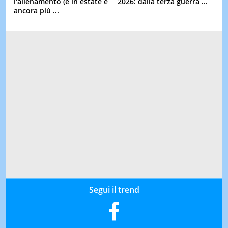
l'allenamento (e in estate è
2026: dalla terza guerra ...
ancora più ...
Segui il trend