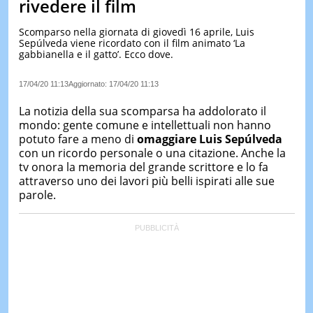
rivedere il film
LE
NOTIZI
Scomparso nella giornata di giovedì 16 aprile, Luis
DI
Sepúlveda viene ricordato con il film animato ‘La
OGGI
gabbianella e il gatto’. Ecco dove.
LE
17/04/20 11:13
Aggiornato:
17/04/20 11:13
NOTIZI
DI
La notizia della sua scomparsa ha addolorato il
IERI
mondo: gente comune e intellettuali non hanno
CONTAT
potuto fare a meno di
omaggiare Luis Sep
úlveda
con un ricordo personale o una citazione. Anche la
tv onora la memoria del grande scrittore e lo fa
attraverso uno dei lavori più belli ispirati alle sue
parole.