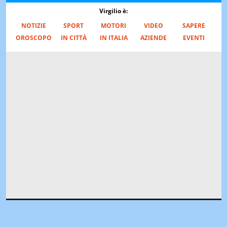
Virgilio è:
NOTIZIE
SPORT
MOTORI
VIDEO
SAPERE
OROSCOPO
IN CITTÀ
IN ITALIA
AZIENDE
EVENTI
LIBERO
VIRGILIO
PAGINEGIALLE
PAGINEGIALLE SHOP
PGCASA