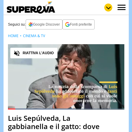
Seguici su:
Google Discover
Fonti preferite
HOME
CINEMA & TV
NEWS
LOL
GULP
LOVE
Audio
STORIE
RIATTIVA L'AUDIO
VIDEO
WOW
POP
CURIOS
CINEM
& TV
QUIZ
&
TEST
Loaded
:
58.02%
Luis Sepúlveda, La
Pause
Unmute
MUSIC
gabbianella e il gatto: dove
&
SPETT