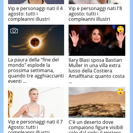
Vip e personaggi nati il 4
Vip e personaggi nati l'8
agosto: tutti i
agosto: tutti i
compleanni illustri
compleanni illustri
La paura della "fine del
Ilary Blasi sposa Bastian
mondo" esplode la
Muller in una villa extra
prossima settimana,
lusso della Costiera
quando tre agghiaccianti
Amalfitana: quanto costa
eventi ...
...
Vip e personaggi nati il 7
C'è un deserto dove
Agosto: tutti i
compaiono figure visibili
compleanni illustri
solo dal cielo: il mistero