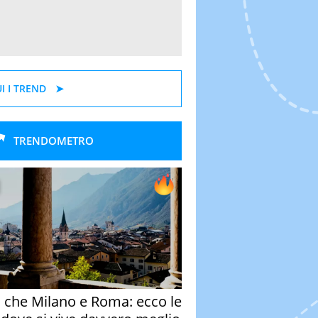
I I TREND
TRENDOMETRO
o che Milano e Roma: ecco le