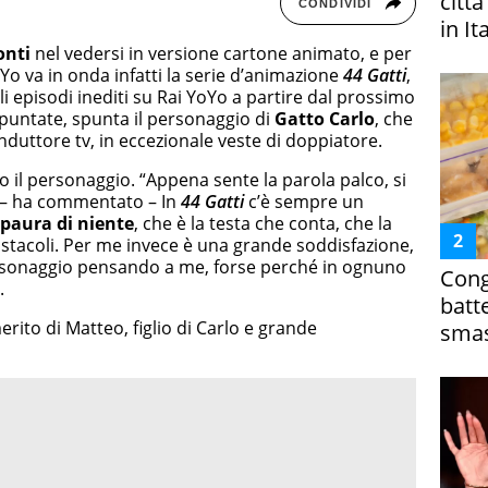
citt
CONDIVIDI
in It
onti
nel vedersi in versione cartone animato, e per
YoYo va in onda infatti la serie d’animazione
44 Gatti
,
li episodi inediti su Rai YoYo a partire dal prossimo
 puntate, spunta il personaggio di
Gatto Carlo
, che
nduttore tv, in eccezionale veste di doppiatore.
to il personaggio. “Appena sente la parola palco, si
o. – ha commentato – In
44 Gatti
c’è sempre un
 paura di niente
, che è la testa che conta, che la
 ostacoli. Per me invece è una grande soddisfazione,
rsonaggio pensando a me, forse perché in ognuno
Cong
.
batt
erito di Matteo, figlio di Carlo e grande
smas