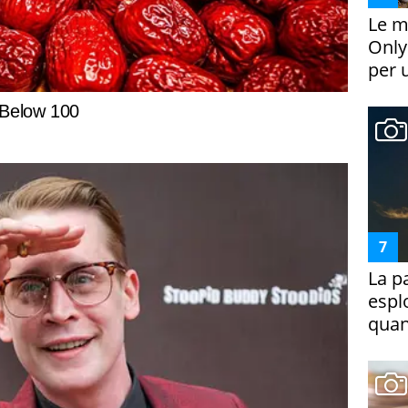
Le m
Only
per 
La p
espl
quan