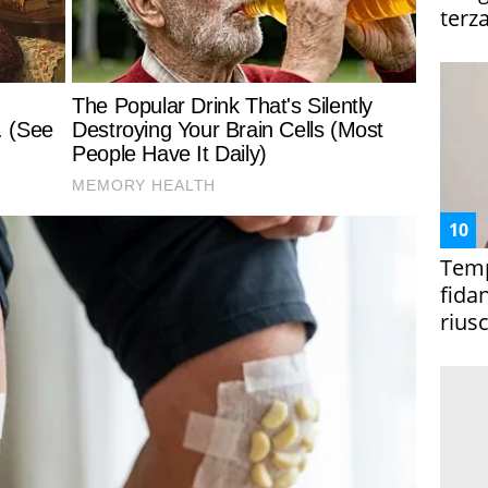
terza
Temp
fida
riusc