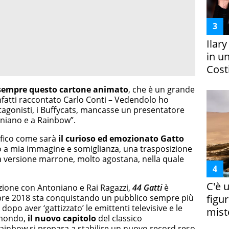
Ilar
in un
Costi
sempre questo cartone animato
, che è un grande
infatti raccontato Carlo Conti – Vedendolo ho
tagonisti, i Buffycats, mancasse un presentatore
oniano e a Rainbow”.
cifico come sarà
il curioso ed emozionato Gatto
to a mia immagine e somiglianza, una trasposizione
a versione marrone, molto agostana, nella quale
C'è 
zione con Antoniano e Rai Ragazzi,
44 Gatti
è
mbre 2018 sta conquistando un pubblico sempre più
figur
E dopo aver ‘gattizzato’ le emittenti televisive e le
miste
 mondo,
il nuovo capitolo
del classico
Rainbow si prepara a stabilire un nuovo record reso