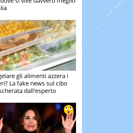
à dove si vive davvero meglio
alia
elare gli alimenti azzera i
eri? La fake news sul cibo
cherata dall'esperto