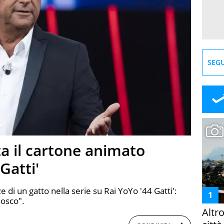
SEGU
ta il cartone animato
Gatti'
 di un gatto nella serie su Rai YoYo '44 Gatti':
nosco".
Altr