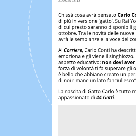
21/08/20 15:13
Chissà cosa avrà pensato
Carlo C
di più in versione ‘gatto’. Su Rai 
di cui presto saranno disponibili g
ottobre. Tra le novità delle nuove
avrà le sembianze e la voce del co
Al
Corriere
, Carlo Conti ha descrit
emoziona e gli viene il singhiozz
aspetto educativo:
non devi aver
forza di volontà ti fa superare gli
è bello che abbiano creato un pe
di noi rimane un lato fanciullesco”
La nascita di Gatto Carlo è tutto m
appassionato di
44 Gatti
.