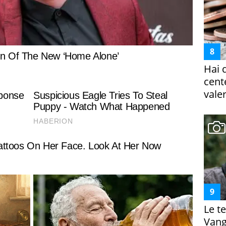
Hai 
cent
vale
Le te
Vanga