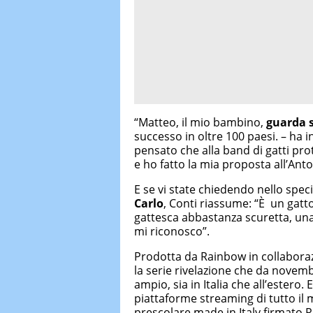
“Matteo, il mio bambino,
guarda 
successo in oltre 100 paesi. – ha 
pensato che alla band di gatti pro
e ho fatto la mia proposta all’Ant
E se vi state chiedendo nello spe
Carlo
, Conti riassume: “È un gat
gattesca abbastanza scuretta, un
mi riconosco”.
Prodotta da Rainbow in collabora
la serie rivelazione che da nove
ampio, sia in Italia che all’estero. 
piattaforme streaming di tutto il
prescolare made in Italy firmato 