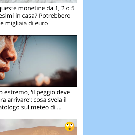
queste monetine da 1, 2 o 5
esimi in casa? Potrebbero
re migliaia di euro
o estremo, 'il peggio deve
a arrivare': cosa svela il
atologo sul meteo di ...