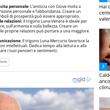
Hai 
scita personale
:
L’antiscia con Giove invita a
ansione personale e l’abbondanza. Creare un
cent
boli di prosperità può essere appropriato.
vale
le relazioni
:
Il trigono Luna-Venere è ideale per
re, sull’armonia e sulla bellezza. Creare un
lle proprie relazioni può portare a una maggiore
municazione
:
Il trigono Luna-Mercurio favorisce la
oni intellettuali. Dedica tempo alla lettura o alla
are i tuoi pensieri e sentimenti.
ferite
Cald
ancor
clim