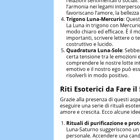
relazioni sentimentali o sociali.
l’armonia nei legami interperso
favoriscano l’amore, la bellezza 
Trigono Luna-Mercurio
: Quest
La Luna in trigono con Mercurio
modo chiaro ed efficace. È il 
importanti, scrivere lettere o 
costruttivo e lucido.
Quadratura Luna-Sole
: Sebbe
certa tensione tra le emozioni 
comprendere le nostre lotte int
emotivo e il nostro ego può esse
risolverli in modo positivo.
Riti Esoterici da Fare il
Grazie alla presenza di questi aspet
eseguire una serie di rituali esote
amore e crescita. Ecco alcune idee 
Rituali di purificazione e pro
Luna-Saturno suggeriscono un 
personale. Accendere una cande