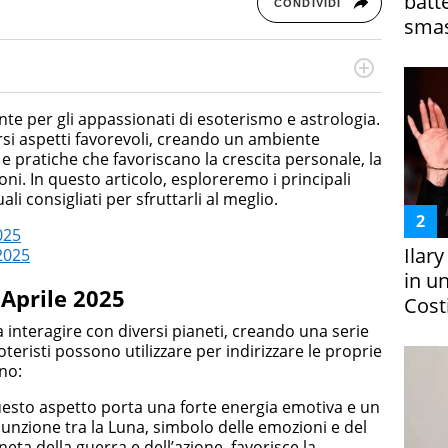
batt
CONDIVIDI
smas
rketing Management e Google Digital Training su
lla creazione di contenuti in ottica SEO e dello sviluppo
nte per gli appassionati di esoterismo e astrologia.
 canali digitali.
rsi aspetti favorevoli, creando un ambiente
 e pratiche che favoriscano la crescita personale, la
oni. In questo articolo, esploreremo i principali
uali consigliati per sfruttarli al meglio.
025
Ilar
 2025
in un
 Aprile 2025
Costi
a interagire con diversi pianeti, creando una serie
oteristi possono utilizzare per indirizzare le proprie
ono:
uesto aspetto porta una forte energia emotiva e un
iunzione tra la Luna, simbolo delle emozioni e del
neta della guerra e dell’azione, favorisce la