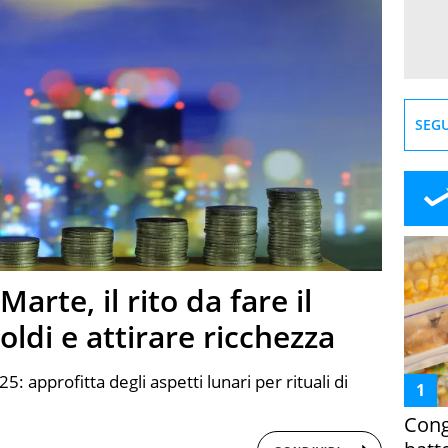
SEGU
arte, il rito da fare il
oldi e attirare ricchezza
025: approfitta degli aspetti lunari per rituali di
Cong