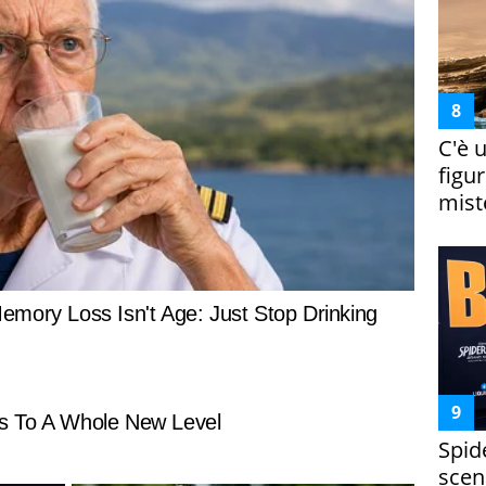
C'è 
figur
miste
Spid
scena