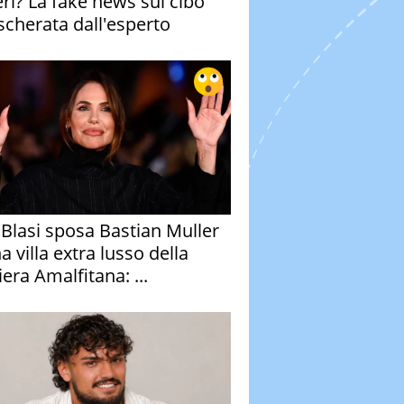
eri? La fake news sul cibo
cherata dall'esperto
y Blasi sposa Bastian Muller
a villa extra lusso della
era Amalfitana: ...