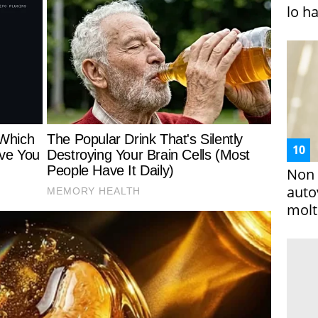
lo h
Non 
auto
molto