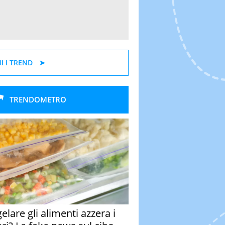
I I TREND
TRENDOMETRO
elare gli alimenti azzera i