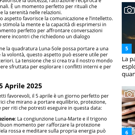
 Favorisce la dolcezza, l’attrazione reciproca e
nali. È un momento perfetto per rituali che
e la serenità nelle relazioni.
o aspetto favorisce la comunicazione e l’intelletto.
 stimola la mente e la capacità di esprimersi in
momento perfetto per affrontare conversazioni
tenere incontri che richiedono un dialogo
ne la quadratura Luna-Sole possa portare a una
e la volontà, questo aspetto può essere utile per
La p
eriori. La tensione che si crea tra il nostro mondo
espl
re sfruttata per esplorare i conflitti interni e per
quan
 5 Aprile 2025
ti favorevoli, il 5 aprile è un giorno perfetto per
rici che mirano a portare equilibrio, protezione,
per riti che potresti eseguire in questa data:​
tezione
:
La congiunzione Luna-Marte e il trigono
buon momento per rafforzare la protezione
la rossa e meditare sulla propria energia può