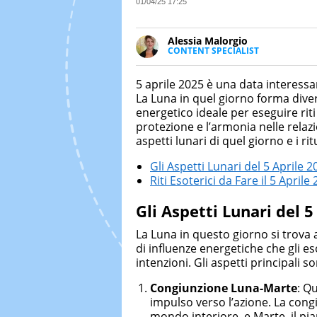
01/04/25 17:25
Alessia Malorgio
CONTENT SPECIALIST
Ha conseguito un Master in Ma
Marketing digitale. Si occupa de
5 aprile 2025 è una data interessa
di strategie marketing attraverso
La Luna in quel giorno forma dive
energetico ideale per eseguire riti
protezione e l’armonia nelle relazi
aspetti lunari di quel giorno e i rit
Gli Aspetti Lunari del 5 Aprile 2
Riti Esoterici da Fare il 5 Aprile
Gli Aspetti Lunari del 5
La Luna in questo giorno si trova 
di influenze energetiche che gli es
intenzioni. Gli aspetti principali s
Congiunzione Luna-Marte
: Q
impulso verso l’azione. La cong
mondo interiore, e Marte, il pia