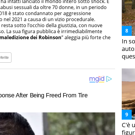
a infatti lanciato il mondo intero sotto shock. È
busi sessuali da oltre 70 donne, in un periodo
l 2018 è stato condannato per aggressione
to nel 2021 a causa di un vizio procedurale.
 resta sotto l’occhio della giustizia, con nuove
o. La sua figura pubblica è irrimediabilmente
maledizione dei Robinson
” aleggia più forte che
In s
auto
ques
ferite
C'è 
figur