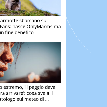
armotte sbarcano su
Fans: nasce OnlyMarms ma
un fine benefico
o estremo, 'il peggio deve
a arrivare': cosa svela il
atologo sul meteo di ...