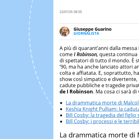
22/07/25 08:55
Giuseppe Guarino
GIORNALISTA
Ph(D) in Diritto Comparato e pro
particolare sulla Storia conte
A più di quarant’anni dalla messa 
numerose testate ed è president
come
I Robinson,
questa continua 
di spettatori di tutto il mondo. È 
’90, ma ha anche lanciato attori 
colta e affiatata. E, soprattutto, h
show così simpatico e divertente,
cadute pubbliche e tragedie privat
de I Robinson
. Ma cosa ci sarà d
La drammatica morte di Malco
Keshia Knight Pulliam: la caduta
Bill Cosby: la tragedia del figl
Bill Cosby: i processi e le terrib
La drammatica morte di 