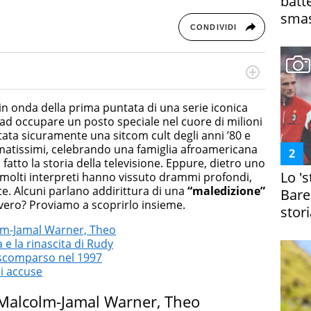
batt
smas
CONDIVIDI
cessi di integrazione e attivo nel campo della ricerca, in
mporanea di America Latina e Spagna. Collabora con
in onda della prima puntata di una serie iconica
e dell'Associazione Culturale "La Biblioteca del Sannio".
ad occupare un posto speciale nel cuore di milioni
stata sicuramente una sitcom cult degli anni ’80 e
amatissimi, celebrando una famiglia afroamericana
a fatto la storia della televisione. Eppure, dietro uno
Lo '
 molti interpreti hanno vissuto drammi profondi,
e. Alcuni parlano addirittura di una
“maledizione”
Bare
i vero? Proviamo a scoprirlo insieme.
stori
lm-Jamal Warner, Theo
 e la rinascita di Rudy
io scomparso nel 1997
ili accuse
Malcolm-Jamal Warner, Theo