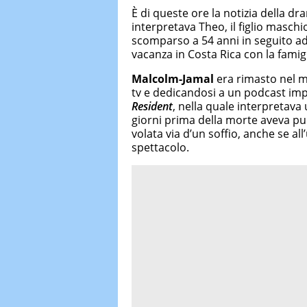
È di queste ore la notizia della 
interpretava Theo, il figlio maschi
scomparso a 54 anni in seguito a
vacanza in Costa Rica con la famigl
Malcolm-Jamal
era rimasto nel m
tv e dedicandosi a un podcast impe
Resident
, nella quale interpretava
giorni prima della morte aveva pu
volata via d’un soffio, anche se al
spettacolo.