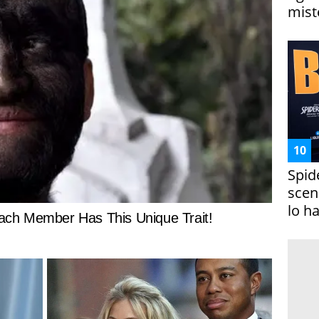
miste
Spid
scena
lo h