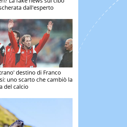
eri? La fake news sul cibo
cherata dall'esperto
strano' destino di Franco
si: uno scarto che cambiò la
a del calcio