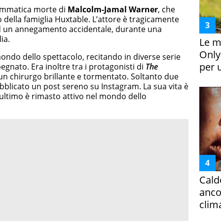
drammatica morte di
Malcolm-Jamal Warner
, che
o della famiglia Huxtable. L’attore è tragicamente
d un annegamento accidentale, durante una
ia.
Le m
Only
ondo dello spettacolo, recitando in diverse serie
per 
gnato. Era inoltre tra i protagonisti di
The
 un chirurgo brillante e tormentato. Soltanto due
bblicato un post sereno su Instagram. La sua vita è
l’ultimo è rimasto attivo nel mondo dello
Cald
ancor
clim