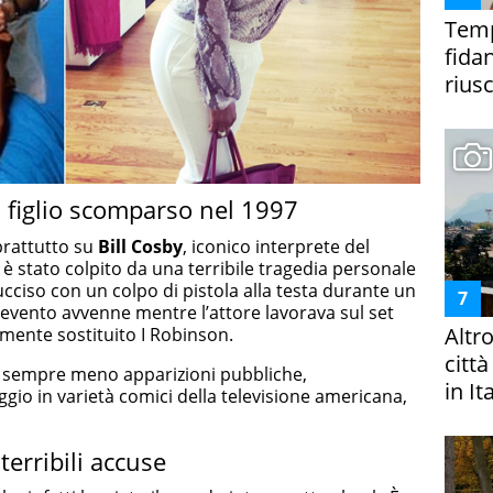
Temp
fida
riusc
el figlio scomparso nel 1997
prattutto su
Bill Cosby
, iconico interprete del
 è stato colpito da una terribile tragedia personale
 ucciso con un colpo di pistola alla testa durante un
 evento avvenne mentre l’attore lavorava sul set
Altr
lmente sostituito I Robinson.
citt
 sempre meno apparizioni pubbliche,
in It
io in varietà comici della televisione americana,
 terribili accuse