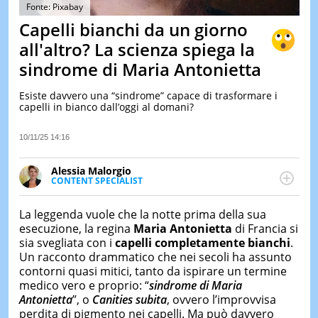
&
Fonte: Pixabay
TEST
Capelli bianchi da un giorno
MUSIC
all'altro? La scienza spiega la
&
sindrome di Maria Antonietta
SPETT
LE
Esiste davvero una “sindrome” capace di trasformare i
NOTIZI
capelli in bianco dall’oggi al domani?
DI
OGGI
10/11/25 14:16
LE
NOTIZI
Alessia Malorgio
DI
CONTENT SPECIALIST
IERI
Ha conseguito un Master in Marketing Management
e Google Digital Training su Marketing digitale. Si
CONTAT
La leggenda vuole che la notte prima della sua
occupa della creazione di contenuti in ottica SEO e
esecuzione, la regina
Maria Antonietta
di Francia si
dello sviluppo di strategie marketing attraverso
sia svegliata con i
capelli completamente bianchi
.
canali digitali.
Un racconto drammatico che nei secoli ha assunto
contorni quasi mitici, tanto da ispirare un termine
medico vero e proprio: “
sindrome di Maria
Antonietta
”, o
Canities subita
, ovvero l’improvvisa
perdita di pigmento nei capelli. Ma può davvero