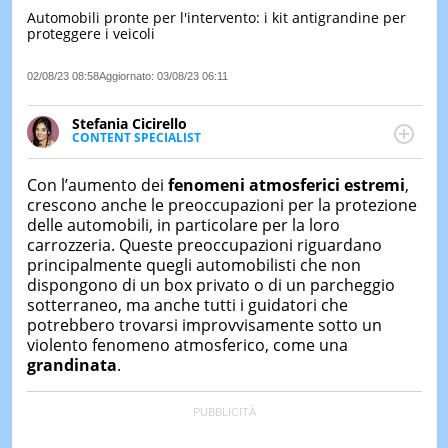
Automobili pronte per l'intervento: i kit antigrandine per
LE
proteggere i veicoli
NOTIZI
DI
OGGI
02/08/23 08:58
Aggiornato:
03/08/23 06:11
LE
Stefania Cicirello
NOTIZI
CONTENT SPECIALIST
DI
Content writer, video editor e fotografa, ha
IERI
conseguito un Master in Digital & Social Media
Con l’aumento dei
fenomeni atmosferici estremi
,
Marketing. Scrive articoli in ottica SEO e realizza
CONTAT
crescono anche le preoccupazioni per la protezione
contenuti per social media, con focus su Costume &
delle automobili, in particolare per la loro
Società, Moda e Bellezza.
carrozzeria. Queste preoccupazioni riguardano
principalmente quegli automobilisti che non
dispongono di un box privato o di un parcheggio
sotterraneo, ma anche tutti i guidatori che
potrebbero trovarsi improvvisamente sotto un
violento fenomeno atmosferico, come una
grandinata
.