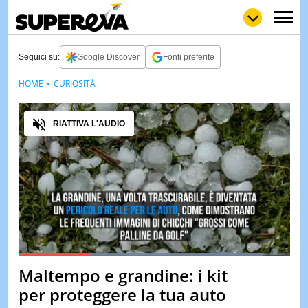
Seguici su:
Google Discover
Fonti preferite
HOME
CURIOSITÀ
NEWS
LOL
GULP
LOVE
Audio
STORIE
RIATTIVA L'AUDIO
VIDEO
WOW
POP
CURIOS
CINEM
& TV
QUIZ
&
TEST
Loaded
:
100.00%
Maltempo e grandine: i kit
Pause
Unmute
MUSIC
per proteggere la tua auto
&
SPETT