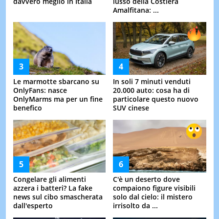
davvero meglio in Italia
lusso della Costiera
Amalfitana: ...
Le marmotte sbarcano su
In soli 7 minuti venduti
OnlyFans: nasce
20.000 auto: cosa ha di
OnlyMarms ma per un fine
particolare questo nuovo
benefico
SUV cinese
Congelare gli alimenti
C'è un deserto dove
azzera i batteri? La fake
compaiono figure visibili
news sul cibo smascherata
solo dal cielo: il mistero
dall'esperto
irrisolto da ...