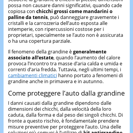
possa non causare danni significativi, quando cade
copiosa con
chicchi grossi come mandarini o
palline da tennis
, può danneggiare gravemente i
cristalli e la carrozzeria dell’auto esposta alle
intemperie, con ripercussioni costose per i
proprietari, specialmente se l’auto non è assicurata
o ha una copertura parziale.
Il fenomeno della grandine è
generalmente
associato all’estate
, quando l’aumento del calore
provoca l’incontro tra masse d’aria calda e umida e
correnti d’aria fredda. Tuttavia, negli ultimi tempi, i
cambiamenti climatici
hanno portato a fenomeni di
grandine anche in primavera e in autunno.
Come proteggere l’auto dalla grandine
I danni causati dalla grandine dipendono dalle
dimensioni dei chicchi, dalla velocità della loro
caduta, dalla forma e dal peso dei singoli chicchi. Di
fronte a questo rischio, è fondamentale prendere
misure preventive per proteggere l’auto. Una delle
soluzioni più comuni è l’utilizzo di
kit antigrandine
,