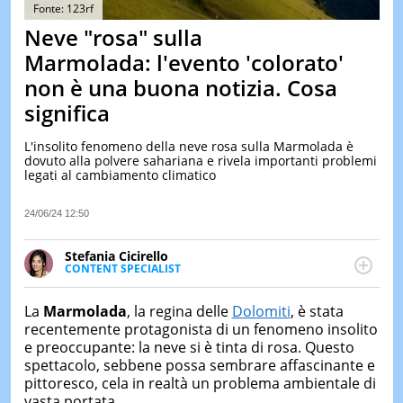
&
Fonte: 123rf
TEST
Neve "rosa" sulla
MUSIC
Marmolada: l'evento 'colorato'
&
non è una buona notizia. Cosa
SPETT
significa
LE
NOTIZI
DI
L'insolito fenomeno della neve rosa sulla Marmolada è
OGGI
dovuto alla polvere sahariana e rivela importanti problemi
legati al cambiamento climatico
LE
NOTIZI
24/06/24 12:50
DI
IERI
Stefania Cicirello
CONTAT
CONTENT SPECIALIST
Content writer, video editor e fotografa, ha
conseguito un Master in Digital & Social Media
La
Marmolada
, la regina delle
Dolomiti
, è stata
Marketing. Scrive articoli in ottica SEO e realizza
recentemente protagonista di un fenomeno insolito
contenuti per social media, con focus su Costume &
e preoccupante: la neve si è tinta di rosa. Questo
Società, Moda e Bellezza.
spettacolo, sebbene possa sembrare affascinante e
pittoresco, cela in realtà un problema ambientale di
vasta portata.