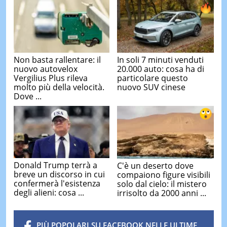
Non basta rallentare: il
In soli 7 minuti venduti
nuovo autovelox
20.000 auto: cosa ha di
Vergilius Plus rileva
particolare questo
molto più della velocità.
nuovo SUV cinese
Dove ...
Donald Trump terrà a
C'è un deserto dove
breve un discorso in cui
compaiono figure visibili
confermerà l'esistenza
solo dal cielo: il mistero
degli alieni: cosa ...
irrisolto da 2000 anni ...
PIÙ POPOLARI SU FACEBOOK NELLE ULTIME