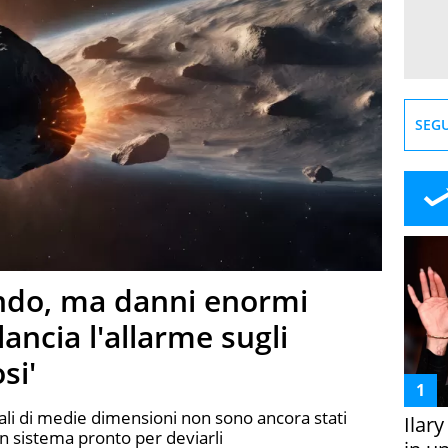
SEGU
ndo, ma danni enormi
lancia l'allarme sugli
si'
ziali di medie dimensioni non sono ancora stati
Ilar
n sistema pronto per deviarli