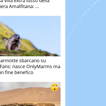
a villa extra lusso della
era Amalfitana: ...
armotte sbarcano su
Fans: nasce OnlyMarms ma
un fine benefico