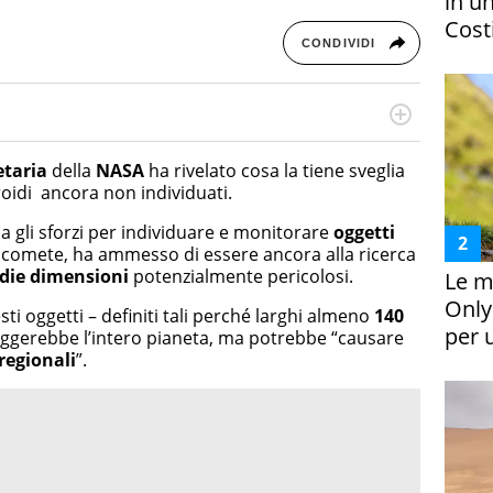
in un
Costi
CONDIVIDI
rketing Management e Google Digital Training su
lla creazione di contenuti in ottica SEO e dello sviluppo
etaria
della
NASA
ha rivelato cosa la tiene sveglia
 canali digitali.
eroidi ancora non individuati.
da gli sforzi per individuare e monitorare
oggetti
 comete, ha ammesso di essere ancora alla ricerca
edie dimensioni
potenzialmente pericolosi.
Le m
Only
ti oggetti – definiti tali perché larghi almeno
140
per 
ggerebbe l’intero pianeta, ma potrebbe “causare
 regionali
”.