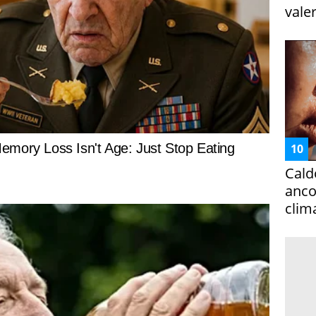
vale
Cald
ancor
clim