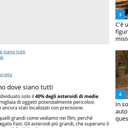
C'è 
figur
miste
 siano tutti
li
ncreta
o dove siano tutti
dividuato solo il
40% degli asteroidi di medie
 migliaia di oggetti potenzialmente pericolosi
In s
 ancora stati localizzati con precisione.
auto
ques
uelli grandi come vediamo nei film, perché
gato Fast. Gli asteroidi più grandi, che superano il