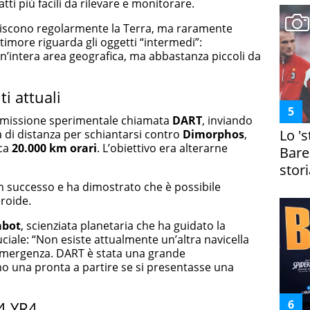
atti più facili da rilevare e monitorare.
lpiscono regolarmente la Terra, ma raramente
o timore riguarda gli oggetti “intermedi”:
’intera area geografica, ma abbastanza piccoli da
i attuali
a missione sperimentale chiamata
DART
, inviando
Lo '
ia di distanza per schiantarsi contro
Dimorphos
,
rca
20.000 km orari
. L’obiettivo era alterarne
Bare
stori
n successo e ha dimostrato che è possibile
eroide.
abot
, scienziata planetaria che ha guidato la
ciale: “Non esiste attualmente un’altra navicella
i emergenza. DART è stata una grande
 una pronta a partire se si presentasse una
24 YR4