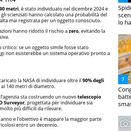
Spid
90 metri
, è stato individuato nel dicembre 2024 e
scena
 gli scienziati hanno calcolato una probabilità del
 alta mai registrata per un oggetto conosciuto.
lo h
zioni hanno ridotto il rischio a
zero
, evitando la
siva.
 critico: se un oggetto simile fosse stato
oggi non esisterebbe un sistema operativo pronto a
caricato la NASA di individuare oltre il
90% degli
 ai 140 metri di diametro.
Cong
batt
, l’agenzia sta costruendo un nuovo
telescopio
O Surveyor
, progettata per individuare sia
smas
molto più difficili da rilevare.
mo anno e l’obiettivo è mappare la maggior parte
ricolosi entro un decennio.