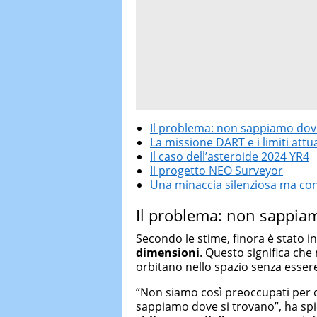
Il problema: non sappiamo dove
La missione DART e i limiti attua
Il caso dell’asteroide 2024 YR4
Il progetto NEO Surveyor
Una minaccia silenziosa ma co
Il problema: non sappiam
Secondo le stime, finora è stato in
dimensioni
. Questo significa che
orbitano nello spazio senza essere
“Non siamo così preoccupati per q
sappiamo dove si trovano”, ha spie