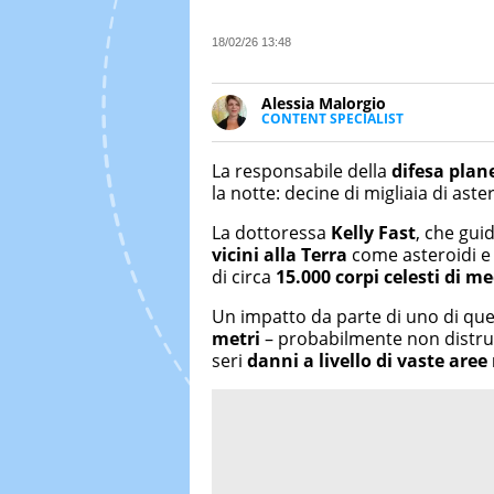
18/02/26 13:48
Alessia Malorgio
CONTENT SPECIALIST
Ha conseguito un Master in Ma
Marketing digitale. Si occupa de
La responsabile della
difesa plan
di strategie marketing attraverso
la notte: decine di migliaia di ast
La dottoressa
Kelly Fast
, che gui
vicini alla Terra
come asteroidi e
di circa
15.000 corpi celesti di m
Un impatto da parte di uno di ques
metri
– probabilmente non distru
seri
danni a livello di vaste aree