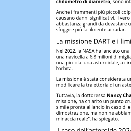
chilometro di diametro
, sono inf
Anche i frammenti più piccoli co
causano danni significativi. Il ver
abbastanza grandi da devastare un
sfuggire più facilmente ai radar.
La missione DART e i limit
Nel 2022, la NASA ha lanciato un
una navicella a 6,8 milioni di migl
una piccola luna asteroidale, a ci
l’orbita.
La missione è stata considerata u
modificare la traiettoria di un ast
Tuttavia, la dottoressa
Nancy Ch
missione, ha chiarito un punto cru
simile pronta al lancio in caso d
dimostrazione, ma non ne abbiamo
minaccia reale”, ha spiegato.
Il caso dell’asteroide 20