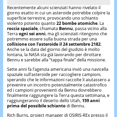
Recentemente alcuni scienziati hanno
rivelato il
giorno esatto in cui un asteroide potrebbe colpire la
superficie terrestre, provocando uno schianto
violento potento quanto
22 bombe atomiche
.
La
roccia spaziale
, chiamata
Bennu
, passa vicino alla
Terra
ogni sei anni
, ma gli scienziati ritengono che
potremmo essere sulla buona strada per una
collisione con l’asteroide il 24 settembre 2182
.
Anche se la data del giorno del giudizio è molto
lontana, la NASA sta già lavorando per dirottare
Bennu e sarebbe alla “tappa finale” della missione.
Sette anni fa l’agenzia americana inviò una navicella
spaziale sull’asteroide per raccogliere campioni,
sperando che le informazioni raccolte li aiutassero a
prevenire un incontro potenzialmente catastrofico
ed i
campioni provenienti da Bennu dovrebbero
finalmente raggiungere la Terra questa settimana, e
raggiungeranno il deserto dello Utah,
159 anni
prima del possibile schianto
di Bennu.
Rich Burns, project manager di OSIRIS-REx presso il