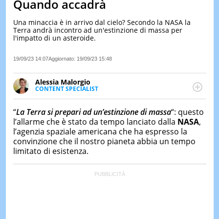
Quando accadrà
LE
NOTIZI
Una minaccia è in arrivo dal cielo? Secondo la NASA la
DI
Terra andrà incontro ad un'estinzione di massa per
OGGI
l'impatto di un asteroide.
LE
19/09/23 14:07
Aggiornato:
19/09/23 15:48
NOTIZI
DI
IERI
Alessia Malorgio
CONTENT SPECIALIST
CONTAT
Ha conseguito un Master in Marketing Management
e Google Digital Training su Marketing digitale. Si
“
La Terra si prepari ad un’estinzione di massa
“: questo
occupa della creazione di contenuti in ottica SEO e
l’allarme che è stato da tempo lanciato dalla
NASA
,
dello sviluppo di strategie marketing attraverso
l’agenzia spaziale americana che ha espresso la
canali digitali.
convinzione che il nostro pianeta abbia un tempo
limitato di esistenza.