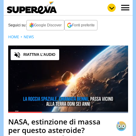
Seguici su:
Google Discover
Fonti preferite
HOME
NEWS
NEWS
LOL
GULP
LOVE
Audio
STORIE
RIATTIVA L'AUDIO
VIDEO
WOW
POP
CURIOS
CINEM
& TV
QUIZ
&
TEST
Loaded
:
100.00%
NASA, estinzione di massa
Pause
Unmute
MUSIC
per questo asteroide?
&
SPETT