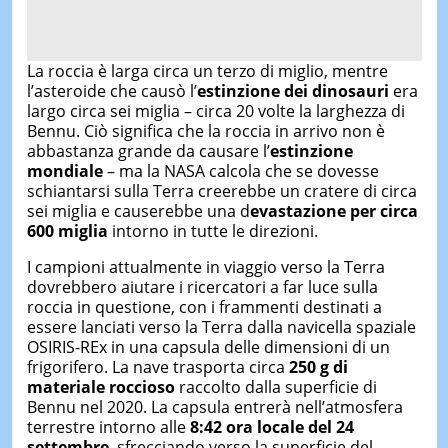
La roccia è larga circa un terzo di miglio, mentre
l’asteroide che causò l’
estinzione dei dinosauri
era
largo circa sei miglia – circa 20 volte la larghezza di
Bennu.
Ciò significa che la roccia in arrivo non è
abbastanza grande da causare l’
estinzione
mondiale
– ma la NASA calcola che se dovesse
schiantarsi sulla Terra creerebbe un cratere di circa
sei miglia e causerebbe una d
evastazione per circa
600 miglia
intorno in tutte le direzioni.
I campioni attualmente in viaggio verso la Terra
dovrebbero aiutare i ricercatori a far luce sulla
roccia in questione, con i frammenti destinati a
essere lanciati verso la Terra dalla navicella spaziale
OSIRIS-REx in una capsula delle dimensioni di un
frigorifero.
La nave trasporta circa
250 g di
materiale roccioso
raccolto dalla superficie di
Bennu nel 2020.
La capsula entrerà nell’atmosfera
terrestre intorno alle
8:42 ora locale del 24
settembre
, sfrecciando verso la superficie del