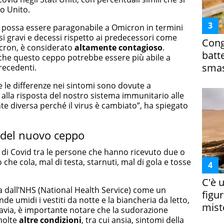
o Unito.
5 possa essere paragonabile a Omicron in termini
si gravi e decessi rispetto ai predecessori come
Cong
icron, è considerato
altamente contagioso
.
batt
 che questo ceppo potrebbe essere più abile a
smas
precedenti.
he le differenze nei sintomi sono dovute a
 alla risposta del nostro sistema immunitario alle
nte diversa perché il virus è cambiato”, ha spiegato
i del nuovo ceppo
di Covid tra le persone che hanno ricevuto due o
che cola, mal di testa, starnuti, mal di gola e tosse
C'è 
a dall’NHS (National Health Service) come un
figur
e umidi i vestiti da notte e la biancheria da letto,
miste
avia, è importante notare che la sudorazione
molte
altre condizioni
, tra cui ansia, sintomi della