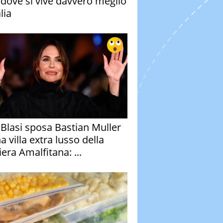
à dove si vive davvero meglio
alia
y Blasi sposa Bastian Muller
a villa extra lusso della
era Amalfitana: ...