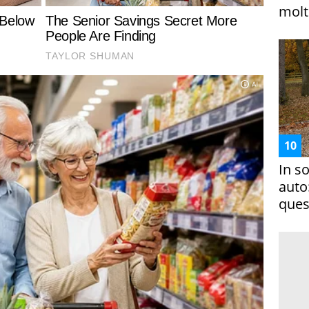
molto
In s
auto
ques