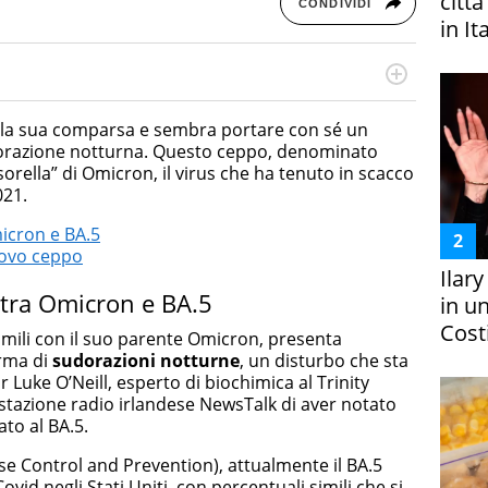
citt
CONDIVIDI
in It
otografa, ha conseguito un Master in Digital & Social
 in ottica SEO e realizza contenuti per social media, con
 la sua comparsa e sembra portare con sé un
da e Bellezza.
udorazione notturna. Questo ceppo, denominato
orella” di Omicron, il virus che ha tenuto in scacco
021.
micron e BA.5
uovo ceppo
Ilar
 tra Omicron e BA.5
in un
Costi
mili con il suo parente Omicron, presenta
orma di
sudorazioni notturne
, un disturbo che sta
 Luke O’Neill, esperto di biochimica al Trinity
a stazione radio irlandese NewsTalk di aver notato
to al BA.5.
se Control and Prevention), attualmente il BA.5
Covid negli Stati Uniti, con percentuali simili che si