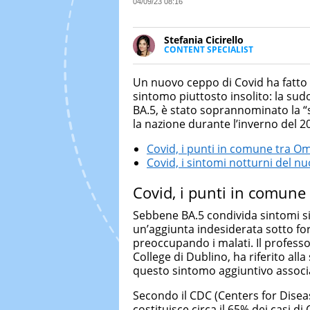
04/09/23 08:16
Stefania Cicirello
CONTENT SPECIALIST
Content writer, video editor e f
Media Marketing. Scrive articoli
Un nuovo ceppo di Covid ha fatto
focus su Costume & Società, Mo
sintomo piuttosto insolito: la s
BA.5, è stato soprannominato la “s
la nazione durante l’inverno del 2
Covid, i punti in comune tra O
Covid, i sintomi notturni del n
Covid, i punti in comune
Sebbene BA.5 condivida sintomi si
un’aggiunta indesiderata sotto f
preoccupando i malati. Il professor
College di Dublino, ha riferito all
questo sintomo aggiuntivo associa
Secondo il CDC (Centers for Disea
costituisce circa il 65% dei casi di 