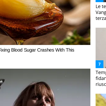
Le te
Vanga
terza
Temp
fida
riusc