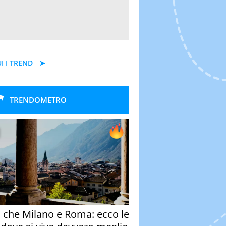
I I TREND
TRENDOMETRO
o che Milano e Roma: ecco le