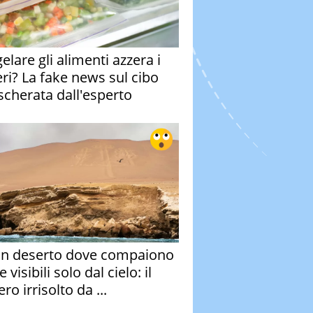
elare gli alimenti azzera i
eri? La fake news sul cibo
cherata dall'esperto
un deserto dove compaiono
e visibili solo dal cielo: il
ro irrisolto da ...