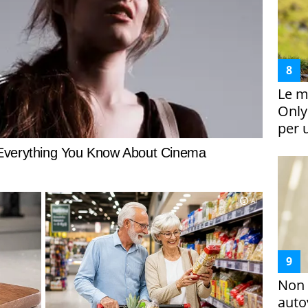
Le m
Only
per 
Non 
auto