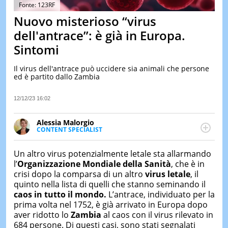
&
Fonte: 123RF
TEST
Nuovo misterioso “virus
MUSIC
dell'antrace”: è già in Europa.
&
Sintomi
SPETT
LE
Il virus dell'antrace può uccidere sia animali che persone
NOTIZI
ed è partito dallo Zambia
DI
OGGI
12/12/23 16:02
LE
NOTIZI
Alessia Malorgio
DI
CONTENT SPECIALIST
IERI
Ha conseguito un Master in Marketing Management
e Google Digital Training su Marketing digitale. Si
CONTAT
Un altro virus potenzialmente letale sta allarmando
occupa della creazione di contenuti in ottica SEO e
l’
Organizzazione Mondiale della Sanità
, che è in
dello sviluppo di strategie marketing attraverso
crisi dopo la comparsa di un altro
virus letale
, il
canali digitali.
quinto nella lista di quelli che stanno seminando il
caos in tutto il mondo.
L’antrace, individuato per la
prima volta nel 1752, è già arrivato in Europa dopo
aver ridotto lo
Zambia
al caos con il virus rilevato in
684 persone. Di questi casi, sono stati segnalati