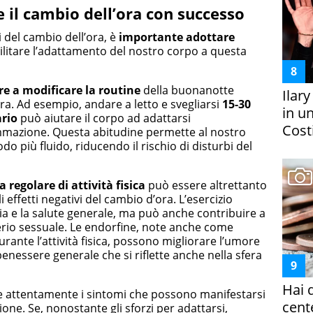
e il
c
ambio dell’
o
ra con
s
uccesso
i del cambio dell’ora, è
importante adottare
ilitare l’adattamento del nostro corpo a questa
are a modificare la routine
della buonanotte
Ilar
ra. Ad esempio, andare a letto e svegliarsi
15-30
in un
ario
può aiutare il corpo ad adattarsi
Costi
mazione. Questa abitudine permette al nostro
do più fluido, riducendo il rischio di disturbi del
regolare di attività fisica
può essere altrettanto
 effetti negativi del cambio d’ora. L’esercizio
ia e la salute generale, ma può anche contribuire a
iderio sessuale. Le endorfine, note anche come
 durante l’attività fisica, possono migliorare l’umore
benessere generale che si riflette anche nella sfera
Hai 
e attentamente i sintomi che possono manifestarsi
cent
one. Se, nonostante gli sforzi per adattarsi,