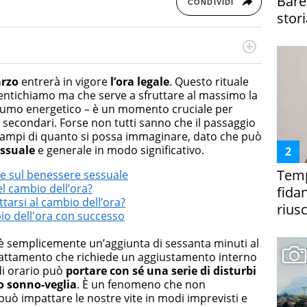
Bare
CONDIVIDI
stori
rketing Management e Google Digital Training su
lla creazione di contenuti in ottica SEO e dello sviluppo
rzo
entrerà in vigore
l’ora legale
. Questo rituale
 canali digitali.
entichiamo ma che serve a sfruttare al massimo la
sumo energetico – è un momento cruciale per
i secondari. Forse non tutti sanno che il passaggio
iù ampi di quanto si possa immaginare, dato che può
essuale
e generale in modo significativo.
Temp
o e sul benessere sessuale
el cambio dell’ora?
fida
tarsi al cambio dell’ora?
riusc
bio dell'ora con successo
 è semplicemente un’aggiunta di sessanta minuti al
dattamento che richiede un aggiustamento interno
i orario può
portare con sé una serie di disturbi
o sonno-veglia
. È un fenomeno che non
ò impattare le nostre vite in modi imprevisti e