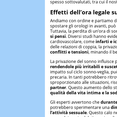
spesso sottovalutati, tra cui il n
Effetti dell’
o
ra
l
egale s
Andiamo con ordine e partiamo da
spostare gli orologi in avanti, 
Tuttavia, la perdita di un’ora di 
si pensi
. Diversi studi hanno evi
cardiovascolare, come
infarti e i
delle relazioni di coppia, la priv
conflitti e tensioni
, minando il b
La privazione del sonno influisce
rendendole più irritabili e susce
impatto sul ciclo sonno-veglia, p
precaria. In tanti potrebbero ritr
sproporzionato alle situazioni, ri
partner
. Questo aumento dello st
qualità della vita intima e la so
Gli esperti avvertono che
durante 
potrebbero sperimentare una
dim
l’attività sessuale
. Questo calo n