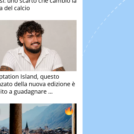
si: uno scarto che cambiò la
a del calcio
tation Island, questo
nzato della nuova edizione è
ito a guadagnare ...