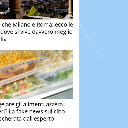
o che Milano e Roma: ecco le
à dove si vive davvero meglio
alia
elare gli alimenti azzera i
eri? La fake news sul cibo
cherata dall'esperto