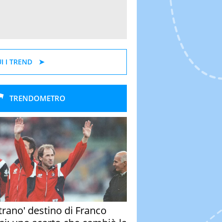
I I TREND
TRENDOMETRO
strano' destino di Franco