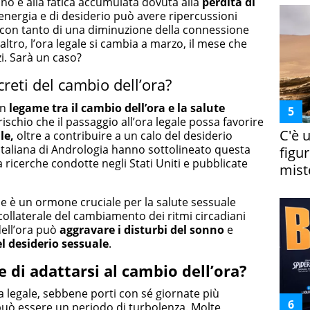
no e alla fatica accumulata dovuta alla
perdita di
energia e di desiderio può avere ripercussioni
me, con tanto di una diminuzione della connessione
l’altro, l’ora legale si cambia a marzo, il mese che
zi. Sarà un caso?
creti del cambio dell’ora?
un
legame tra il cambio dell’ora e la salute
l rischio che il passaggio all’ora legale possa favorire
C'è 
le,
oltre a contribuire a un calo del desiderio
à Italiana di Andrologia hanno sottolineato questa
figur
ricerche condotte negli Stati Uniti e pubblicate
miste
he è un ormone cruciale per la salute sessuale
 collaterale del cambiamento dei ritmi circadiani
dell’ora può
aggravare i disturbi del sonno
e
l desiderio sessuale
.
 di adattarsi al cambio dell’ora?
la legale, sebbene porti con sé giornate più
può essere un periodo di turbolenza. Molte