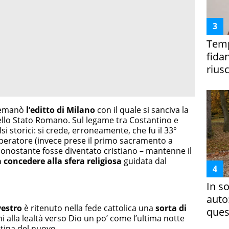
Temp
fida
riusc
o emanò
l’editto di Milano
con il quale si sanciva la
nello Stato Romano. Sul legame tra Costantino e
si storici: si crede, erroneamente, che fu il 33°
peratore (invece prese il primo sacramento a
nonostante fosse diventato cristiano – mantenne il
 concedere alla sfera religiosa
guidata dal
In s
auto
vestro
è ritenuto nella fede cattolica una
sorta di
ques
i alla lealtà verso Dio un po’ come l’ultima notte
ttina del nuovo.