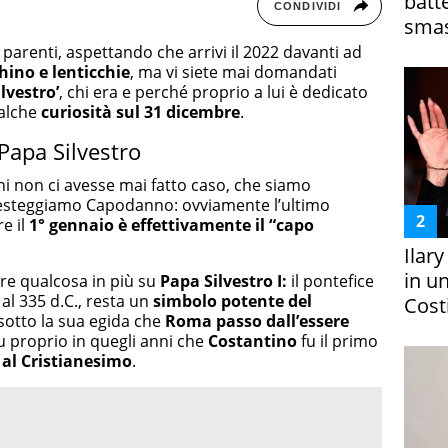
batt
CONDIVIDI
smas
parenti, aspettando che arrivi il 2022 davanti ad
hino e lenticchie
, ma vi siete mai domandati
lvestro’
, chi era e perché proprio a lui è dedicato
ualche
curiosità sul 31 dicembre
.
Papa Silvestro
hi non ci avesse mai fatto caso, che siamo
festeggiamo Capodanno: ovviamente l’ultimo
e il
1° gennaio è effettivamente il “capo
Ilar
in un
re qualcosa in più su
Papa Silvestro I:
il pontefice
 al 335 d.C., resta un
simbolo potente del
Costi
sotto la sua egida che
Roma passo dall’essere
 fu proprio in quegli anni che
Costantino
fu il primo
 al Cristianesimo
.