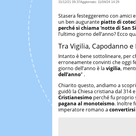
31/12/21 09:37
Aggiornato:
11/04/24 14:29
Stasera festeggeremo con amici e 
un ben augurante
piatto di cotec
perché si chiama ‘notte di San Si
l’ultimo giorno dell’anno? Ecco q
Tra Vigilia, Capodanno e 
Intanto è bene sottolineare, per c
erroneamente convinti che oggi 
giorno dell’anno è la
vigilia
, mentr
dell’anno
” .
Chiarito questo, andiamo a scopri
guidò la Chiesa cristiana dal 314 e
Cristianesimo
perché fu proprio 
pagana al monoteismo
. Inoltre
imperatore romano a
convertirsi