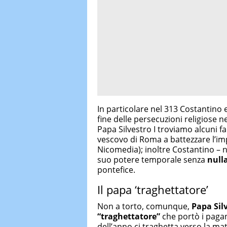
In particolare nel 313 Costantin
fine delle persecuzioni religiose 
Papa Silvestro I troviamo alcuni fal
vescovo di Roma a battezzare l’im
Nicomedia); inoltre Costantino – 
suo potere temporale senza
nulla
pontefice.
Il papa ‘traghettatore’
Non a torto, comunque,
Papa Sil
“traghettatore”
che portò i pagan
dell’anno ci traghetta verso la ma