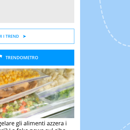
I I TREND
TRENDOMETRO
elare gli alimenti azzera i