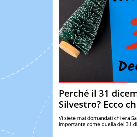
Current Time
0:19
Duration
0:52
Perché il 31 dice
Pause
Unmute
Fulls
Silvestro? Ecco ch
Vi siete mai domandati chi era Sa
importante come quella del 31 