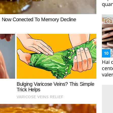
quan
Hai 
cent
vale