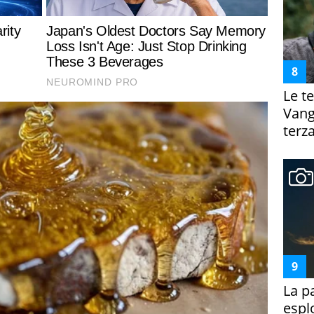
Le te
Vanga
terza
La p
espl