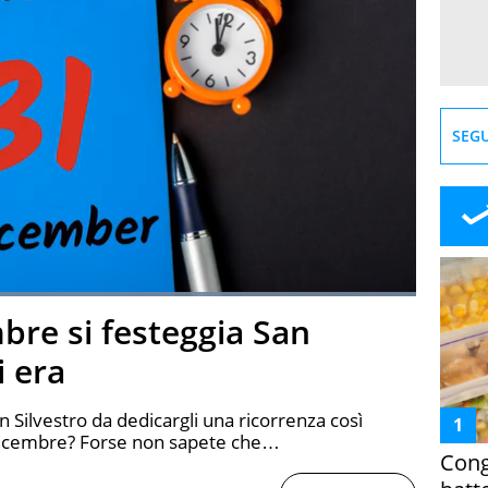
SEGU
Loaded
:
100.00%
mbre si festeggia San
creen
i era
n Silvestro da dedicargli una ricorrenza così
dicembre? Forse non sapete che…
Cong