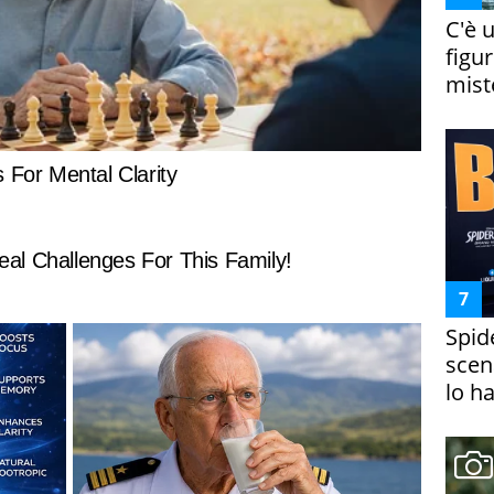
C'è 
figur
miste
Spid
scena
lo h