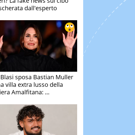
eri? La fake news sul cibo
cherata dall'esperto
y Blasi sposa Bastian Muller
a villa extra lusso della
era Amalfitana: ...