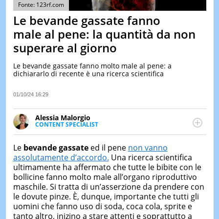
&
Fonte: 123rf.com
TEST
Le bevande gassate fanno
MUSIC
male al pene: la quantità da non
&
superare al giorno
SPETT
LE
Le bevande gassate fanno molto male al pene: a
NOTIZI
dichiararlo di recente è una ricerca scientifica
DI
OGGI
01/10/24 16:29
LE
NOTIZI
Alessia Malorgio
DI
CONTENT SPECIALIST
IERI
Ha conseguito un Master in Marketing Management
e Google Digital Training su Marketing digitale. Si
CONTAT
Le
bevande gassate
ed il pene
non vanno
occupa della creazione di contenuti in ottica SEO e
assolutamente d’accordo.
Una ricerca scientifica
dello sviluppo di strategie marketing attraverso
ultimamente ha affermato che tutte le bibite con le
canali digitali.
bollicine fanno molto male all’organo riproduttivo
maschile. Si tratta di un’asserzione da prendere con
le dovute pinze. È, dunque, importante che tutti gli
uomini che fanno uso di soda, coca cola, sprite e
tanto altro, inizino a stare attenti e soprattutto a