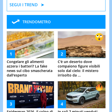
SEGUI I TREND
TRENDOMETRO
Congelare gli alimenti
C'è un deserto dove
azzera i batteri? La fake
compaiono figure visibili
news sul cibo smascherata
solo dal cielo: il mistero
dall'esperto
irrisolto da ...
Spiderman 2026, il colpo di
In soli 7 minuti venduti