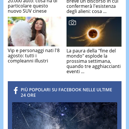
20.000 auto: cosa ha di
breve un discorso in cui
particolare questo
confermerà l'esistenza
nuovo SUV cinese
degli alieni: cosa ...
Vip e personaggi nati l'8
La paura della "fine del
agosto: tutti i
mondo" esplode la
compleanni illustri
prossima settimana,
quando tre agghiaccianti
eventi ...
PIÙ POPOLARI SU FACEBOOK NELLE ULTIME
24 ORE