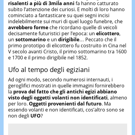
risalenti a più di 3mila anni
fa hanno catturato
subito l’attenzione dei curiosi. E molti di loro hanno
cominciato a fantasticare su quei segni incisi
indelebilmente sui muri di quel luogo funebre, che
avrebbero forme
che ricordano quelle di veicoli
decisamente futuristici per l’epoca: un
elicottero
,
un
sottomarino
e un
dirigibile
… Peccato che il
primo prototipo di elicottero fu costruito in Cina nel
V secolo avanti Cristo, il primo sottomarino tra 1600
e 1700 e il primo dirigibile nel 1852.
Ufo al tempo degli egiziani
Ad ogni modo, secondo numerosi internauti, i
geroglifici mostrati in quelle immagini fornirebbero
la
prova del fatto che gli antichi egizi abbiano
visto degli oggetti volanti non identificati
, almeno
per loro.
Oggetti provenienti dal futuro
. Ma
essendo volanti e non identificati, cos’altro sono se
non degli
UFO
?