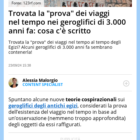
&
Fonte: 123rf.com
TEST
Trovata la "prova" dei viaggi
MUSIC
nel tempo nei geroglifici di 3.000
&
anni fa: cosa c'è scritto
SPETT
LE
Trovata la "prova" dei viaggi nel tempo al tempo degli
NOTIZI
Egizi? Alcuni geroglifici di 3.000 anni fa sembrano
DI
contenerla!
OGGI
LE
23/09/24 15:38
NOTIZI
DI
Alessia Malorgio
IERI
CONTENT SPECIALIST
Ha conseguito un Master in Marketing Management
CONTAT
e Google Digital Training su Marketing digitale. Si
Spuntano alcune nuove
teorie cospirazionali
sui
occupa della creazione di contenuti in ottica SEO e
geroglifici degli antichi egizi
, considerati la prova
dello sviluppo di strategie marketing attraverso
dell’esistenza del viaggio nel tempo in base ad
canali digitali.
un’osservazione (nemmeno troppo approfondita)
degli oggetti da essi raffigurati.