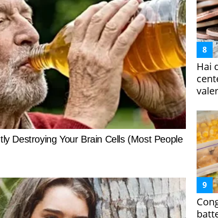
Hai 
cent
vale
Cong
batt