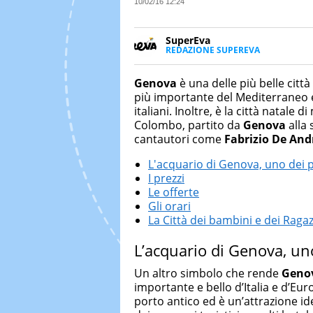
10/02/16 12:24
SuperEva
REDAZIONE SUPEREVA
FACEBOOK
SuperEva è il magazine di Italia
good news”. Pensato per tutti m
Genova
è una delle più belle città 
cerca di notizie originali. Dall
più importante del Mediterraneo e 
più divertenti: mille storie da 
italiani. Inoltre, è la città natal
Colombo, partito da
Genova
alla 
cantautori come
Fabrizio De And
L'acquario di Genova, uno dei p
I prezzi
Le offerte
Gli orari
La Città dei bambini e dei Ragaz
L’acquario di Genova, uno
Un altro simbolo che rende
Geno
importante e bello d’Italia e d’Eur
porto antico ed è un’attrazione idea