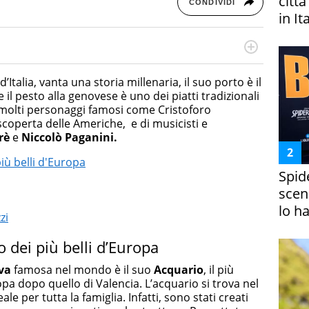
citt
CONDIVIDI
in It
online dedicato a trend, curiosità, entertainment e “feel-
a soprattutto per la GenZ, molto “social” e sempre in
d’Italia, vanta una storia millenaria, il suo porto è il
e tendenze del momento ai fatti più strani alle scoperte
il pesto alla genovese è uno dei piatti tradizionali
scoprire ogni giorno”
e di molti personaggi famosi come Cristoforo
scoperta delle Americhe, e di musicisti e
rè
e
Niccolò Paganini.
iù belli d'Europa
Spid
scena
lo h
zi
 dei più belli d’Europa
va
famosa nel mondo è il suo
Acquario
, il più
opa dopo quello di Valencia. L’acquario si trova nel
le per tutta la famiglia. Infatti, sono stati creati