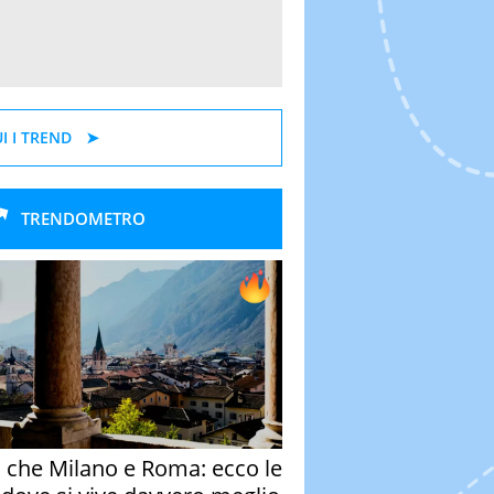
I I TREND
TRENDOMETRO
o che Milano e Roma: ecco le