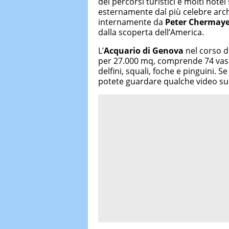
dei percorsi turistici e molti hote
esternamente dal più celebre arch
internamente da
Peter Chermaye
dalla scoperta dell’America.
L’
Acquario di Genova
nel corso d
per 27.000 mq, comprende 74 vasch
delfini, squali, foche e pinguini. S
potete guardare qualche video sul 