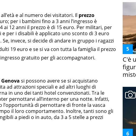
all’età e al numero dei visitatori. Il
prezzo
uro; per i bambini fino a 3 anni l’ingresso è
ai 12 anni il prezzo è di 15 euro. Per militari, per
i e per i disabili è applicato uno sconto di 3 euro
e.
Se, invece, si decide di andare in gruppo i ragazzi
lti 19 euro e se si va con tutta la famiglia il prezzo
 l’ingresso gratuito per gli accompagnatori.
C'è 
figur
miste
di Genova
si possono avere se si acquistano
 ad attrazioni speciali e ad altri luoghi di
rna in uno dei tanti hotel convenzionati. Tra le
poter pernottarvi all’interno per una notte. Infatti,
 l’opportunità di pernottare di fronte la vasca
empo il loro comportamento. Inoltre, tanti sono gli
ngibili a piedi o in auto, da 3 a 5 stelle a prezzi