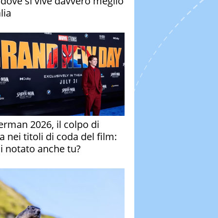
à dove si vive davvero meglio
alia
erman 2026, il colpo di
 nei titoli di coda del film:
ai notato anche tu?