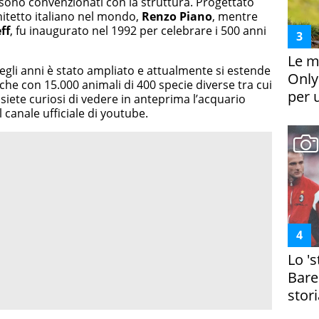
l sono convenzionati con la struttura. Progettato
itetto italiano nel mondo,
Renzo Piano
, mentre
ff
, fu inaugurato nel 1992 per celebrare i 500 anni
Le m
egli anni è stato ampliato e attualmente si estende
Only
e con 15.000 animali di 400 specie diverse tra cui
per 
e siete curiosi di vedere in anteprima l’acquario
canale ufficiale di youtube.
Lo '
Bare
stori