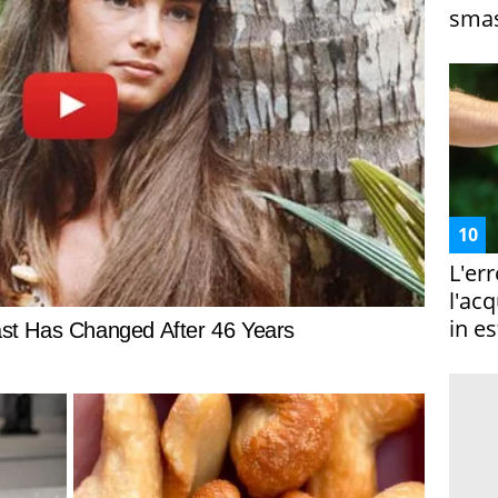
smas
L'er
l'ac
in es