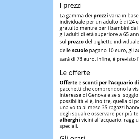
I prezzi
La gamma dei
prezzi
varia in base 
individuale per un adulto è di 24 e
gratuito mentre per i bambini dai 4 
gli adulti di età superiore a 65 ann
sul
prezzo
del biglietto individual
delle
scuole
pagano 10 euro, gli adu
sarà di 78 euro. Infine, è previsto
Le offerte
Offerte
e
sconti per l’Acquario 
pacchetti che comprendono la visita
interesse di Genova e se si soggio
possibilità vi è, inoltre, quella di 
una volta al mese 35 ragazzi hanno
degli squali e osservare per più t
alberghi
vicini all’acquario, raggiu
speciali.
Gli orari