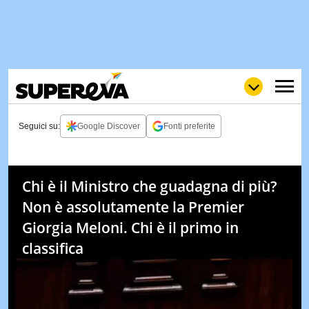
Seguici su:
Google Discover
Fonti preferite
NEWS
LOL
GULP
LOVE
Chi è il Ministro che guadagna di più?
STORIE
Non è assolutamente la Premier
VIDEO
Giorgia Meloni. Chi è il primo in
WOW
POP
CURIOS
classifica
CINEM
& TV
QUIZ