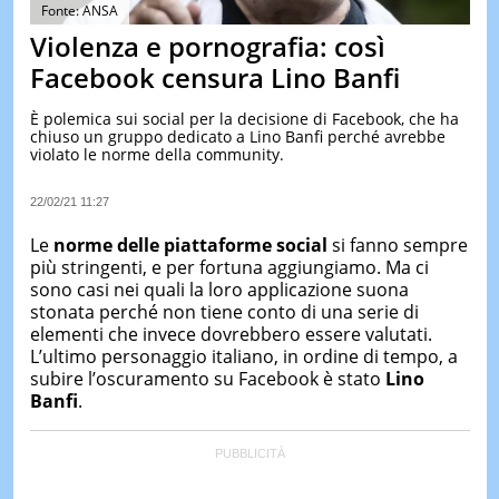
&
Fonte: ANSA
TEST
Violenza e pornografia: così
MUSIC
Facebook censura Lino Banfi
&
SPETT
È polemica sui social per la decisione di Facebook, che ha
chiuso un gruppo dedicato a Lino Banfi perché avrebbe
LE
violato le norme della community.
NOTIZI
DI
OGGI
22/02/21 11:27
LE
Le
norme delle piattaforme social
si fanno sempre
NOTIZI
più stringenti, e per fortuna aggiungiamo. Ma ci
DI
sono casi nei quali la loro applicazione suona
IERI
stonata perché non tiene conto di una serie di
CONTAT
elementi che invece dovrebbero essere valutati.
L’ultimo personaggio italiano, in ordine di tempo, a
subire l’oscuramento su Facebook è stato
Lino
Banfi
.