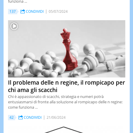
funziona ...
LE
137
CONDIVIDI
05/07/2024
NOTIZI
DI
OGGI
LE
NOTIZI
DI
IERI
CONTAT
Il problema delle n regine, il rompicapo per
chi ama gli scacchi
Chi è appassionato di scacchi, strategia e numeri potrà
entusiasmarsi di fronte alla soluzione al rompicapo delle n regine:
come funziona ...
42
CONDIVIDI
21/06/2024