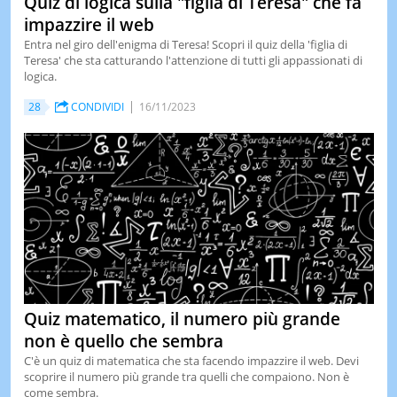
Quiz di logica sulla "figlia di Teresa" che fa
impazzire il web
Entra nel giro dell'enigma di Teresa! Scopri il quiz della 'figlia di
Teresa' che sta catturando l'attenzione di tutti gli appassionati di
logica.
28
CONDIVIDI
16/11/2023
Quiz matematico, il numero più grande
non è quello che sembra
C'è un quiz di matematica che sta facendo impazzire il web. Devi
scoprire il numero più grande tra quelli che compaiono. Non è
come sembra.