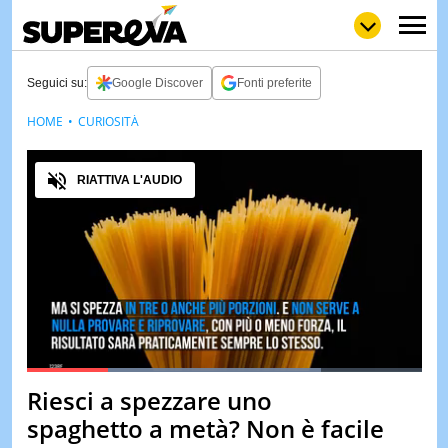
Seguici su:
Google Discover
Fonti preferite
HOME
CURIOSITÀ
NEWS
LOL
GULP
LOVE
Audio
STORIE
RIATTIVA L'AUDIO
VIDEO
WOW
POP
CURIOS
CINEM
& TV
QUIZ
&
TEST
Loaded
:
74.46%
Riesci a spezzare uno
Pause
Unmute
MUSIC
spaghetto a metà? Non è facile
&
SPETT