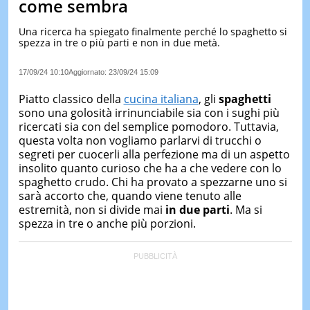
come sembra
LE
NOTIZI
Una ricerca ha spiegato finalmente perché lo spaghetto si
DI
spezza in tre o più parti e non in due metà.
OGGI
17/09/24 10:10
Aggiornato:
23/09/24 15:09
LE
NOTIZI
Piatto classico della
cucina italiana
, gli
spaghetti
DI
IERI
sono una golosità irrinunciabile sia con i sughi più
ricercati sia con del semplice pomodoro. Tuttavia,
CONTAT
questa volta non vogliamo parlarvi di trucchi o
segreti per cuocerli alla perfezione ma di un aspetto
insolito quanto curioso che ha a che vedere con lo
spaghetto crudo. Chi ha provato a spezzarne uno si
sarà accorto che, quando viene tenuto alle
estremità, non si divide mai
in due parti
. Ma si
spezza in tre o anche più porzioni.