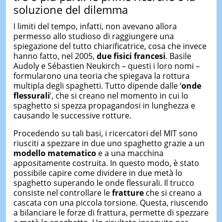
soluzione del dilemma
I limiti del tempo, infatti, non avevano allora
permesso allo studioso di raggiungere una
spiegazione del tutto chiarificatrice, cosa che invece
hanno fatto, nel 2005,
due fisici francesi
. Basile
Audoly e Sébastien Neukirch – questi i loro nomi –
formularono una teoria che spiegava la rottura
multipla degli spaghetti. Tutto dipende dalle ‘
onde
flessurali
’, che si creano nel momento in cui lo
spaghetto si spezza propagandosi in lunghezza e
causando le successive rotture.
Procedendo su tali basi, i ricercatori del MIT sono
riusciti a spezzare in due uno spaghetto grazie a un
modello matematico
e a una macchina
appositamente costruita. In questo modo, è stato
possibile capire come dividere in due metà lo
spaghetto superando le onde flessurali. Il trucco
consiste nel controllare le
fratture
che si creano a
cascata con una piccola torsione. Questa, riuscendo
a bilanciare le forze di frattura, permette di spezzare