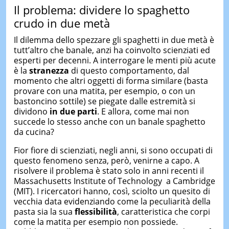
Il problema: dividere lo spaghetto
crudo in due metà
Il dilemma dello spezzare gli spaghetti in due metà è
tutt’altro che banale, anzi ha coinvolto scienziati ed
esperti per decenni. A interrogare le menti più acute
è la
stranezza
di questo comportamento, dal
momento che altri oggetti di forma similare (basta
provare con una matita, per esempio, o con un
bastoncino sottile) se piegate dalle estremità si
dividono
in due parti
. E allora, come mai non
succede lo stesso anche con un banale spaghetto
da cucina?
Fior fiore di scienziati, negli anni, si sono occupati di
questo fenomeno senza, però, venirne a capo. A
risolvere il problema è stato solo in anni recenti il
Massachusetts Institute of Technology a Cambridge
(MIT). I ricercatori hanno, così, sciolto un quesito di
vecchia data evidenziando come la peculiarità della
pasta sia la sua
flessibilità
, caratteristica che corpi
come la matita per esempio non possiede.