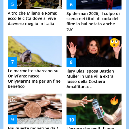
Altro che Milano e Roma:
Spiderman 2026, il colpo di
ecco le città dove si vive
scena nei titoli di coda del
davvero meglio in Italia
film: lo hai notato anche
tu?
Le marmotte sbarcano su
Ilary Blasi sposa Bastian
OnlyFans: nasce
Muller in una villa extra
OnlyMarms ma per un fine
lusso della Costiera
benefico
Amalfitana: ...
Hai queste monetine da 1,
L'errore che molti fanno