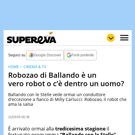
Seguici su:
Google Discover
Fonti preferite
HOME
CINEMA & TV
Robozao di Ballando è un
NEWS
LOL
GULP
LOVE
vero robot o c’è dentro un uomo?
STORIE
Ballando con le Stelle vede ormai un conduttore
VIDEO
d'eccezione a fianco di Milly Carlucci: Robozao, il robot che
ama la salsa
WOW
POP
CURIOS
CINEM
11/03/18 00:36
& TV
È arrivato ormai alla
tredicesima stagione
il
QUIZ
fortunato programma
“Ballando con le Stelle”
,