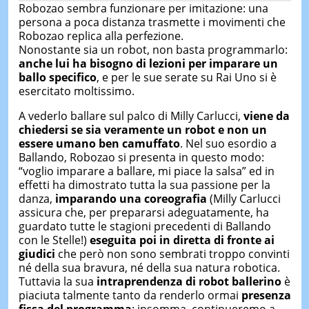
Robozao sembra funzionare per imitazione: una
persona a poca distanza trasmette i movimenti che
Robozao replica alla perfezione.
Nonostante sia un robot, non basta programmarlo:
anche lui ha bisogno di lezioni per imparare un
ballo specifico
, e per le sue serate su Rai Uno si è
esercitato moltissimo.
A vederlo ballare sul palco di Milly Carlucci,
viene da
chiedersi se sia veramente un robot e non un
essere umano ben camuffato
. Nel suo esordio a
Ballando, Robozao si presenta in questo modo:
“voglio imparare a ballare, mi piace la salsa” ed in
effetti ha dimostrato tutta la sua passione per la
danza,
imparando una coreografia
(Milly Carlucci
assicura che, per prepararsi adeguatamente, ha
guardato tutte le stagioni precedenti di Ballando
con le Stelle!)
eseguita poi in diretta di fronte ai
giudici
che però non sono sembrati troppo convinti
né della sua bravura, né della sua natura robotica.
Tuttavia la sua
intraprendenza di robot ballerino
è
piaciuta talmente tanto da renderlo ormai
presenza
fissa del programma
: insomma, continueremo a