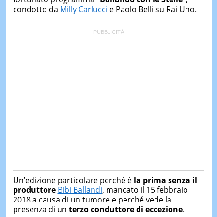
&
condotto da
Milly Carlucci
e Paolo Belli su Rai Uno.
TEST
MUSIC
&
SPETT
LE
NOTIZI
DI
OGGI
LE
NOTIZI
DI
IERI
CONTAT
Un’edizione particolare perchè è
la prima senza il
produttore
Bibi Ballandi
, mancato il 15 febbraio
2018 a causa di un tumore e perché vede la
presenza di un
terzo conduttore di eccezione
.