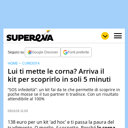
Seguici su:
Google Discover
Fonti preferite
HOME
CURIOSITÀ
Lui ti mette le corna? Arriva il
NEWS
LOL
GULP
LOVE
kit per scoprirlo in soli 5 minuti
STORIE
“SOS infedeltà”: un kit fai da te che permette di scoprire in
VIDEO
poche mosse se il tuo partner ti tradisce. Con un risultato
attendibile al 100%
WOW
POP
CURIOS
CINEM
03/11/16 11:03
& TV
138 euro per un kit ‘ad hoc’ e ti passa la paura del
QUIZ
tradimento. O meglio, il sospetto. Perché
le corna
,