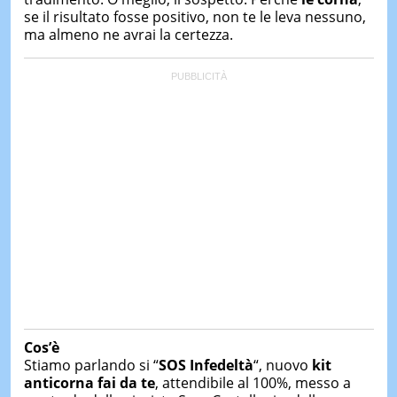
&
se il risultato fosse positivo, non te le leva nessuno,
TEST
ma almeno ne avrai la certezza.
MUSIC
&
SPETT
LE
NOTIZI
DI
OGGI
LE
NOTIZI
DI
IERI
CONTAT
Cos’è
Stiamo parlando si “
SOS Infedeltà
“, nuovo
kit
anticorna fai da te
, attendibile al 100%, messo a