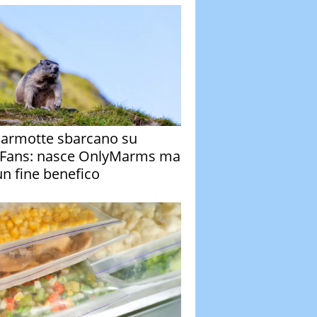
armotte sbarcano su
Fans: nasce OnlyMarms ma
un fine benefico