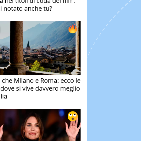
 nei titoli di coda del film:
ai notato anche tu?
o che Milano e Roma: ecco le
à dove si vive davvero meglio
alia