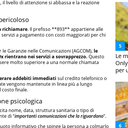
il livello di attenzione si abbassa e la reazione
 pericoloso
 richiamare
. Il prefisso **893** appartiene alle
servizi a pagamento con costi maggiorati per chi
er le Garanzie nelle Comunicazioni (AGCOM),
le
Le m
x rientrano nei servizi a sovrapprezzo.
Questo
 essere molto superiore a una normale chiamata
Only
per 
erare addebiti immediati
sul credito telefonico o
iamate vengono mantenute in linea più a lungo
 costo finale.
ne psicologica
 cita nome, data, struttura sanitaria o tipo di
te di “
importanti comunicazioni che la riguardano
”.
vuoto informativo che spinge la persona a colmarlo