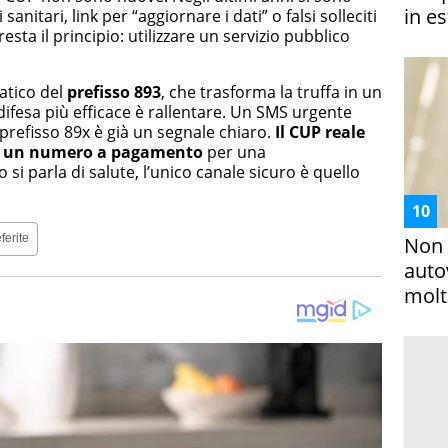
in es
anitari, link per “aggiornare i dati” o falsi solleciti
 resta il principio: utilizzare un servizio pubblico
matico del
prefisso 893
, che trasforma la truffa in un
ifesa più efficace è rallentare. Un SMS urgente
refisso 89x è già un segnale chiaro.
Il CUP reale
re un numero a pagamento
per una
si parla di salute, l’unico canale sicuro è quello
ferite
Non 
auto
molto