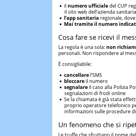
il
numero ufficiale
del CUP reg
il sito web dell’azienda sanitari
l’app sanitaria
regionale, dove
Mai tramite il numero indicat
Cosa fare se ricevi il me
La regola è una sola:
non richiam
personali. Non rispondere al mes
È consigliabile:
cancellare
l’SMS
bloccare
il numero
segnalare
il caso alla Polizia Po
segnalazioni di frodi online
Se la chiamata è già stata effe
proprio operatore telefonico pe
informazioni sulle procedure di
Un fenomeno che si ripe
Le truffe che sfruttano il nome de