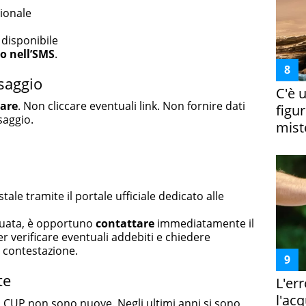
ionale
a
 disponibile
o nell’SMS
.
ssaggio
C'è 
are
. Non cliccare eventuali link. Non fornire dati
figur
saggio.
miste
stale tramite il portale ufficiale dedicato alle
ttuata, è opportuno
contattare
immediatamente il
r verificare eventuali addebiti e chiedere
 contestazione.
te
L'er
l'ac
l CUP non sono nuove. Negli ultimi anni si sono