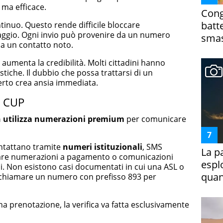
 ma efficace.
Cong
batt
tinuo. Questo rende difficile bloccare
saggio. Ogni invio può provenire da un numero
smas
 a un contatto noto.
aumenta la credibilità. Molti cittadini hanno
istiche. Il dubbio che possa trattarsi di un
erto crea ansia immediata.
o CUP
 utilizza numerazioni premium
per comunicare
contattano tramite
numeri istituzionali
, SMS
La p
amare numerazioni a pagamento o comunicazioni
espl
ali. Non esistono casi documentati in cui una ASL o
quan
ichiamare un numero con prefisso 893 per
na prenotazione, la verifica va fatta esclusivamente