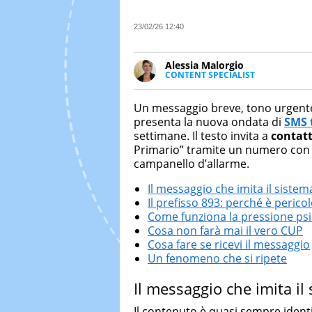
23/02/26 12:40
Alessia Malorgio
CONTENT SPECIALIST
Ha conseguito un Master in Ma
Marketing digitale. Si occupa de
Un messaggio breve, tono urgente, 
di strategie marketing attraverso
presenta la nuova ondata di
SMS 
settimane. Il testo invita a
contat
Primario” tramite un numero con 
campanello d’allarme.
Il messaggio che imita il sistem
Il prefisso 893: perché è perico
Come funziona la pressione psi
Cosa non farà mai il vero CUP
Cosa fare se ricevi il messaggio
Un fenomeno che si ripete
Il messaggio che imita il
Il contenuto è quasi sempre ident