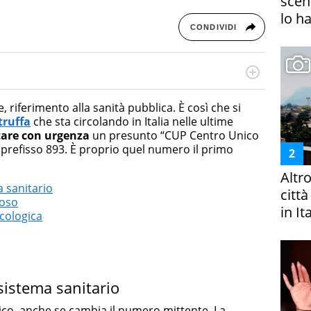
scena
lo h
CONDIVIDI
rketing Management e Google Digital Training su
lla creazione di contenuti in ottica SEO e dello sviluppo
riferimento alla sanità pubblica. È così che si
 canali digitali.
truffa
che sta circolando in Italia nelle ultime
tare con urgenza
un presunto “CUP Centro Unico
prefisso 893. È proprio quel numero il primo
Altr
a sanitario
citt
loso
in It
cologica
 sistema sanitario
ico, anche se cambia il numero mittente. La