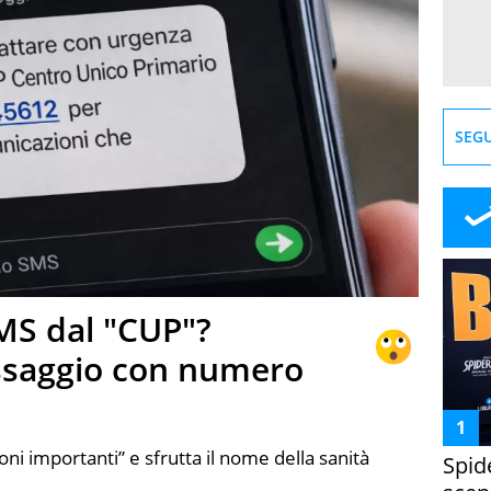
SEGU
MS dal "CUP"?
ssaggio con numero
ni importanti” e sfrutta il nome della sanità
Spid