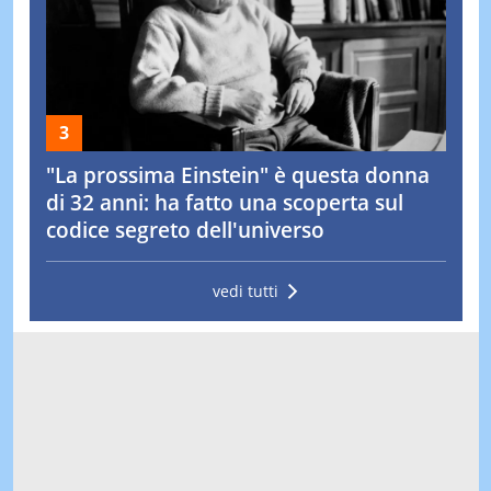
"La prossima Einstein" è questa donna
di 32 anni: ha fatto una scoperta sul
codice segreto dell'universo
vedi tutti