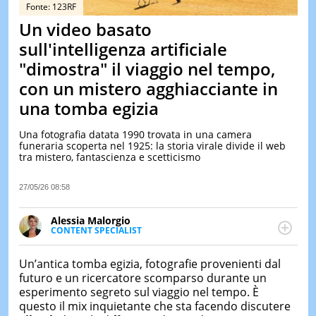
&
Fonte: 123RF
TEST
Un video basato
MUSIC
sull'intelligenza artificiale
&
"dimostra" il viaggio nel tempo,
SPETT
con un mistero agghiacciante in
LE
NOTIZI
una tomba egizia
DI
OGGI
Una fotografia datata 1990 trovata in una camera
funeraria scoperta nel 1925: la storia virale divide il web
LE
tra mistero, fantascienza e scetticismo
NOTIZI
DI
IERI
27/05/26 08:58
CONTAT
Alessia Malorgio
CONTENT SPECIALIST
Ha conseguito un Master in Marketing Management
e Google Digital Training su Marketing digitale. Si
Un’antica tomba egizia, fotografie provenienti dal
occupa della creazione di contenuti in ottica SEO e
futuro e un ricercatore scomparso durante un
dello sviluppo di strategie marketing attraverso
esperimento segreto sul viaggio nel tempo. È
canali digitali.
questo il mix inquietante che sta facendo discutere