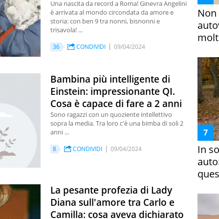
Una nascita da record a Roma! Ginevra Angelini
Non 
è arrivata al mondo circondata da amore e
storia: con ben 9 tra nonni, bisnonni e
auto
trisavola! ...
molto
36
CONDIVIDI
09/04/2024
Bambina più intelligente di
Einstein: impressionante QI.
Cosa è capace di fare a 2 anni
Sono ragazzi con un quoziente intellettivo
sopra la media. Tra loro c'è una bimba di soli 2
anni ...
In s
8
CONDIVIDI
09/04/2024
auto
ques
La pesante profezia di Lady
Diana sull'amore tra Carlo e
Camilla: cosa aveva dichiarato