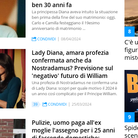
ben 30 anni fa
La principessa Diana aveva intuito la situazione
ben prima della fine del suo matrimonio: oggi,
Carlo e Camilla festeggiano il 19esimo
anniversario di matrimonio ...
CONDIVIDI
08/04/2024
C'è 
figur
Lady Diana, amara profezia
miste
confermata anche da
Nostradamus? Previsione sul
'negativo' futuro di William
Una profezia di Nostradamus ne conferma una
di Lady Diana: scopri per quale motivo il 2024 è
un anno così complicato per il Principe William.
39
CONDIVIDI
25/03/2024
Pulizie, uomo paga all'ex
Spid
moglie l'assegno per i 25 anni
scena