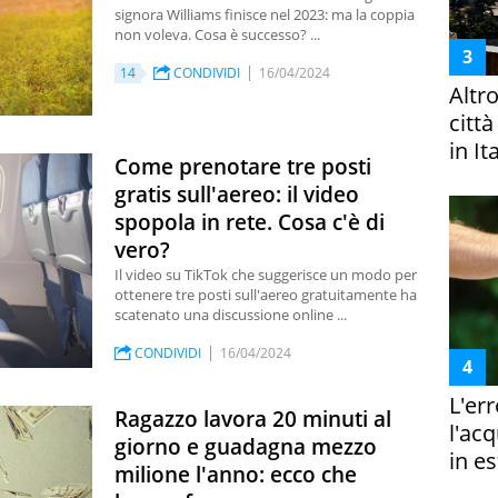
signora Williams finisce nel 2023: ma la coppia
non voleva. Cosa è successo? ...
14
CONDIVIDI
16/04/2024
Altr
citt
in It
Come prenotare tre posti
gratis sull'aereo: il video
spopola in rete. Cosa c'è di
vero?
Il video su TikTok che suggerisce un modo per
ottenere tre posti sull'aereo gratuitamente ha
scatenato una discussione online ...
CONDIVIDI
16/04/2024
L'er
Ragazzo lavora 20 minuti al
l'ac
giorno e guadagna mezzo
in es
milione l'anno: ecco che