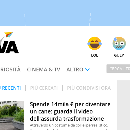
LOL
GULP
RIOSITÀ
CINEMA & TV
ALTRO
Ù RECENTI
PIÙ CERCATI
PIÙ CONDIVISI ORA
Spende 14mila € per diventare
un cane: guarda il video
dell'assurda trasformazione
Attraverso un costume da collie iperrealistico,