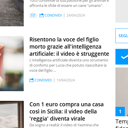
Toco condivide la sua passione per gli animali e
affronta le sfide di essere un cane "umano".
17
CONDIVIDI
24/04/2024
SEGU
Risentono la voce del figlio
morto grazie all'intelligenza
artificiale: il video è struggente
L'intelligenza artificiale diventa uno strumento
di conforto per Lucia che potuto riascoltare la
voce del figlio ...
CONDIVIDI
19/04/2024
Con 1 euro compra una casa
così in Sicilia: il video della
'reggia' diventa virale
Temp
Da sogno a realtà: il video di Yasmina che