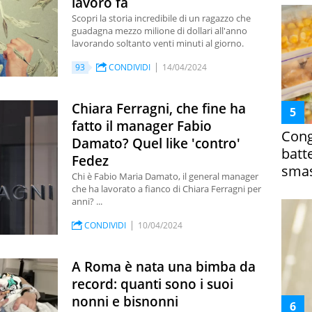
lavoro fa
Scopri la storia incredibile di un ragazzo che
guadagna mezzo milione di dollari all'anno
lavorando soltanto venti minuti al giorno.
93
CONDIVIDI
14/04/2024
Chiara Ferragni, che fine ha
fatto il manager Fabio
Cong
Damato? Quel like 'contro'
batt
Fedez
smas
Chi è Fabio Maria Damato, il general manager
che ha lavorato a fianco di Chiara Ferragni per
anni? ...
CONDIVIDI
10/04/2024
A Roma è nata una bimba da
record: quanti sono i suoi
nonni e bisnonni