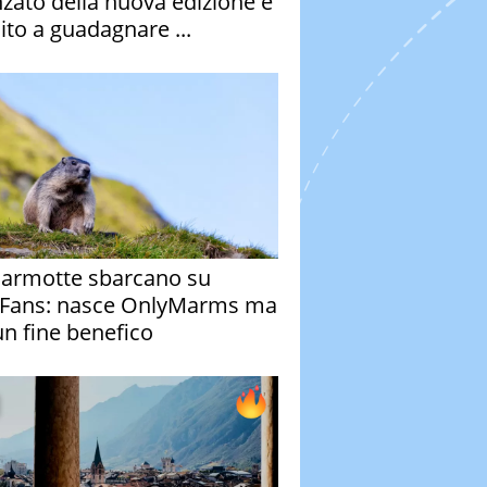
nzato della nuova edizione è
ito a guadagnare ...
armotte sbarcano su
Fans: nasce OnlyMarms ma
un fine benefico