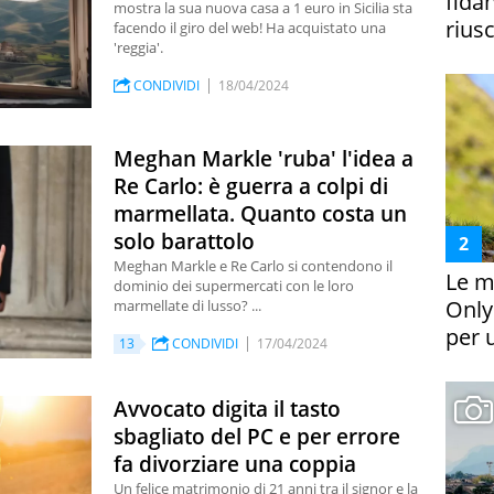
fida
mostra la sua nuova casa a 1 euro in Sicilia sta
riusc
facendo il giro del web! Ha acquistato una
'reggia'.
CONDIVIDI
18/04/2024
Meghan Markle 'ruba' l'idea a
Re Carlo: è guerra a colpi di
marmellata. Quanto costa un
solo barattolo
Meghan Markle e Re Carlo si contendono il
Le m
dominio dei supermercati con le loro
Only
marmellate di lusso? ...
per 
13
CONDIVIDI
17/04/2024
Avvocato digita il tasto
sbagliato del PC e per errore
fa divorziare una coppia
Un felice matrimonio di 21 anni tra il signor e la