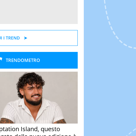
I I TREND
TRENDOMETRO
tation Island, questo