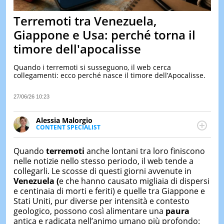
&
TEST
Terremoti tra Venezuela,
MUSIC
Giappone e Usa: perché torna il
&
timore dell'apocalisse
SPETT
LE
Quando i terremoti si susseguono, il web cerca
NOTIZI
collegamenti: ecco perché nasce il timore dell’Apocalisse.
DI
OGGI
27/06/26 10:23
LE
NOTIZI
Alessia Malorgio
DI
CONTENT SPECIALIST
IERI
Ha conseguito un Master in Marketing Management
e Google Digital Training su Marketing digitale. Si
CONTAT
Quando
terremoti
anche lontani tra loro finiscono
occupa della creazione di contenuti in ottica SEO e
nelle notizie nello stesso periodo, il web tende a
dello sviluppo di strategie marketing attraverso
collegarli. Le scosse di questi giorni avvenute in
canali digitali.
Venezuela (
e che hanno causato migliaia di dispersi
e centinaia di morti e feriti) e quelle tra Giappone e
Stati Uniti, pur diverse per intensità e contesto
geologico, possono così alimentare una
paura
antica e radicata nell’animo umano più profondo: