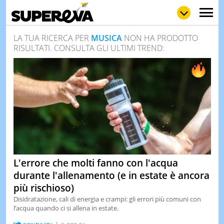
LA TUA RICERCA PER
MUSICA
NON HA PRODOTTO
RISULTATI. CONSULTA GLI ULTIMI TREND:
NEWS
LOL
GULP
LOVE
STORIE
VIDEO
WOW
POP
CURIOS
CINEM
& TV
L'errore che molti fanno con l'acqua
QUIZ
durante l'allenamento (e in estate è ancora
&
più rischioso)
TEST
Disidratazione, cali di energia e crampi: gli errori più comuni con
MUSIC
l’acqua quando ci si allena in estate.
&
SPETT