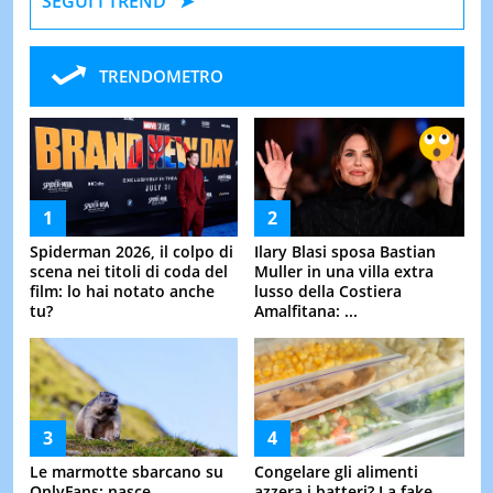
SEGUI I TREND
TRENDOMETRO
Spiderman 2026, il colpo di
Ilary Blasi sposa Bastian
scena nei titoli di coda del
Muller in una villa extra
film: lo hai notato anche
lusso della Costiera
tu?
Amalfitana: ...
Le marmotte sbarcano su
Congelare gli alimenti
OnlyFans: nasce
azzera i batteri? La fake