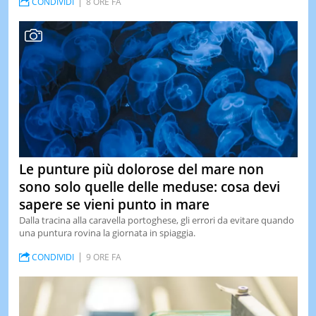
CONDIVIDI
8 ORE FA
LE
NOTIZI
DI
OGGI
LE
NOTIZI
DI
IERI
CONTAT
Le punture più dolorose del mare non
sono solo quelle delle meduse: cosa devi
sapere se vieni punto in mare
Dalla tracina alla caravella portoghese, gli errori da evitare quando
una puntura rovina la giornata in spiaggia.
CONDIVIDI
9 ORE FA