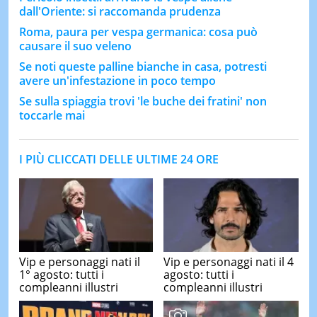
dall'Oriente: si raccomanda prudenza
Roma, paura per vespa germanica: cosa può
causare il suo veleno
Se noti queste palline bianche in casa, potresti
avere un'infestazione in poco tempo
Se sulla spiaggia trovi 'le buche dei fratini' non
toccarle mai
I PIÙ CLICCATI DELLE ULTIME 24 ORE
Vip e personaggi nati il
Vip e personaggi nati il 4
1° agosto: tutti i
agosto: tutti i
compleanni illustri
compleanni illustri