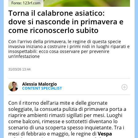
&
Fonte: 123rf.com
TEST
Torna il calabrone asiatico:
MUSIC
dove si nasconde in primavera e
&
come riconoscerlo subito
SPETT
LE
Con l'arrivo della primavera, le regine di questa specie
NOTIZI
invasiva iniziano a costruire i primi nidi in luoghi riparati e
DI
insospettabili: ecco cosa osservare per prevenire
OGGI
un’infestazione
LE
NOTIZI
31/03/26 13:44
DI
IERI
Alessia Malorgio
CONTENT SPECIALIST
CONTAT
Ha conseguito un Master in Marketing Management
e Google Digital Training su Marketing digitale. Si
Con il ritorno dell’aria mite e delle giornate
occupa della creazione di contenuti in ottica SEO e
soleggiate, la consueta pulizia di primavera porta a
dello sviluppo di strategie marketing attraverso
riaprire ambienti rimasti sigillati per mesi. Luoghi
canali digitali.
come balconi, rimesse e sottotetti diventano lo
scenario di una scoperta spesso inquietante. Tra i
mesi di febbraio e maggio, le regine di
Vespa