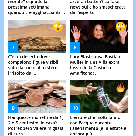
mondo" esplode la
azzera i batteri? La fake
prossima settimana,
news sul cibo smascherata
quando tre agghiaccianti ...
dall'esperto
C'è un deserto dove
Ilary Blasi sposa Bastian
compaiono figure visibili
Muller in una villa extra
solo dal cielo: il mistero
lusso della Costiera
irrisolto da ...
Amalfitana: ...
Hai queste monetine da 1,
L'errore che molti fanno
2 o 5 centesimi in casa?
con l'acqua durante
Potrebbero valere migliaia
l'allenamento (e in estate è
di euro
ancora più ...