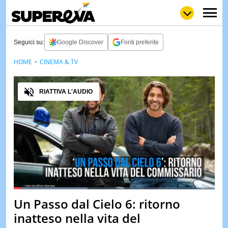
Seguici su:
Google Discover
Fonti preferite
HOME
CINEMA & TV
NEWS
LOL
GULP
LOVE
Audio
STORIE
RIATTIVA L'AUDIO
VIDEO
WOW
POP
CURIOS
CINEM
& TV
QUIZ
&
TEST
Loaded
:
36.89%
Un Passo dal Cielo 6: ritorno
Pause
Unmute
MUSIC
inatteso nella vita del
&
SPETT