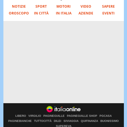
NOTIZIE
SPORT
MOTORI
VIDEO
SAPERE
OROSCOPO
IN CITTÀ
IN ITALIA
AZIENDE
EVENTI
LIBERO
VIRGILIO
PAGINEGIALLE
PAGINEGIALLE SHOP
PGCASA
PAGINEBIANCHE
TUTTOCITTÀ
DILEI
SIVIAGGIA
QUIFINANZA
BUONISSIMO
SUPEREVA