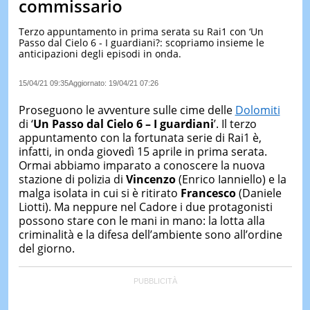
commissario
LE
NOTIZI
Terzo appuntamento in prima serata su Rai1 con ‘Un
DI
Passo dal Cielo 6 - I guardiani?: scopriamo insieme le
OGGI
anticipazioni degli episodi in onda.
LE
15/04/21 09:35
Aggiornato:
19/04/21 07:26
NOTIZI
DI
Proseguono le avventure sulle cime delle
Dolomiti
IERI
di ‘
Un Passo dal Cielo 6 – I guardiani
’. Il terzo
CONTAT
appuntamento con la fortunata serie di Rai1 è,
infatti, in onda giovedì 15 aprile in prima serata.
Ormai abbiamo imparato a conoscere la nuova
stazione di polizia di
Vincenzo
(Enrico Ianniello) e la
malga isolata in cui si è ritirato
Francesco
(Daniele
Liotti). Ma neppure nel Cadore i due protagonisti
possono stare con le mani in mano: la lotta alla
criminalità e la difesa dell’ambiente sono all’ordine
del giorno.