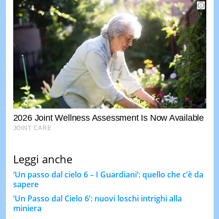
Leggi anche
‘Un passo dal cielo 6 – I Guardiani’: quello che c’è da
sapere
‘Un Passo dal Cielo 6’: nuovi loschi intrighi alla
miniera