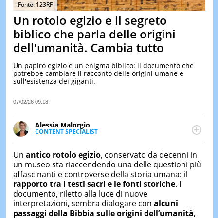
&
Fonte: 123RF
TEST
Un rotolo egizio e il segreto
MUSIC
biblico che parla delle origini
&
dell'umanità. Cambia tutto
SPETT
LE
Un papiro egizio e un enigma biblico: il documento che
NOTIZI
potrebbe cambiare il racconto delle origini umane e
DI
sull'esistenza dei giganti.
OGGI
LE
07/02/26 09:18
NOTIZI
DI
Alessia Malorgio
IERI
CONTENT SPECIALIST
Ha conseguito un Master in Marketing Management
CONTAT
e Google Digital Training su Marketing digitale. Si
Un
antico rotolo egizio
, conservato da decenni in
occupa della creazione di contenuti in ottica SEO e
un museo sta riaccendendo una delle questioni più
dello sviluppo di strategie marketing attraverso
affascinanti e controverse della storia umana: il
canali digitali.
rapporto tra i testi sacri e le fonti storiche
. Il
documento, riletto alla luce di nuove
interpretazioni, sembra dialogare con
alcuni
passaggi della Bibbia sulle origini dell’umanità
,