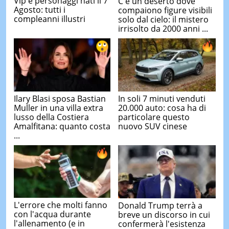
Vip e personaggi nati il 7
C'è un deserto dove
Agosto: tutti i
compaiono figure visibili
compleanni illustri
solo dal cielo: il mistero
irrisolto da 2000 anni ...
Ilary Blasi sposa Bastian
In soli 7 minuti venduti
Muller in una villa extra
20.000 auto: cosa ha di
lusso della Costiera
particolare questo
Amalfitana: quanto costa
nuovo SUV cinese
...
L'errore che molti fanno
Donald Trump terrà a
con l'acqua durante
breve un discorso in cui
l'allenamento (e in
confermerà l'esistenza