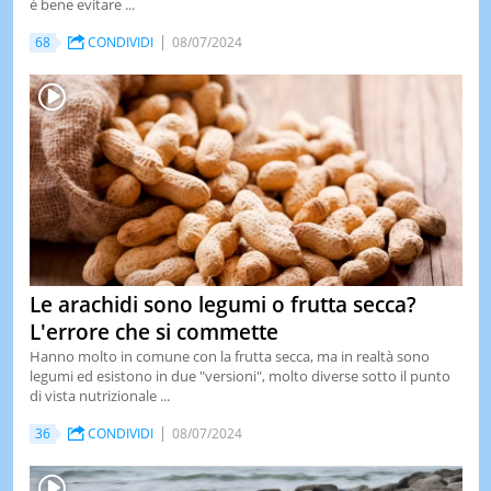
è bene evitare ...
LE
68
CONDIVIDI
08/07/2024
NOTIZI
DI
OGGI
LE
NOTIZI
DI
IERI
CONTAT
Le arachidi sono legumi o frutta secca?
L'errore che si commette
Hanno molto in comune con la frutta secca, ma in realtà sono
legumi ed esistono in due "versioni", molto diverse sotto il punto
di vista nutrizionale ...
36
CONDIVIDI
08/07/2024