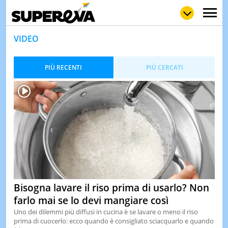
VIDEO
PIÙ RECENTI
PIÙ CERCATI
NEWS
LOL
GULP
LOVE
STORIE
VIDEO
WOW
POP
CURIOS
CINEM
& TV
QUIZ
&
Bisogna lavare il riso prima di usarlo? Non
TEST
farlo mai se lo devi mangiare così
MUSIC
Uno dei dilemmi più diffusi in cucina è se lavare o meno il riso
&
prima di cuocerlo: ecco quando è consigliato sciacquarlo e quando
SPETT