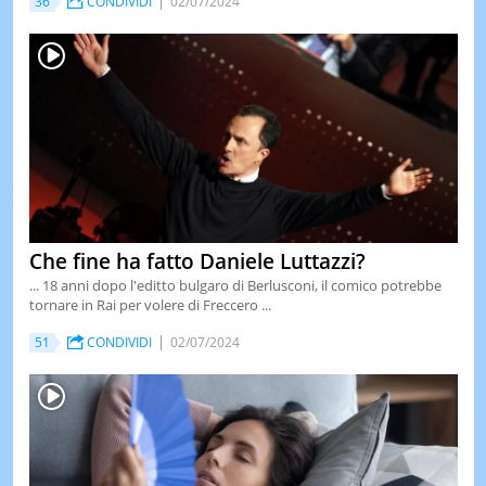
36
CONDIVIDI
02/07/2024
Che fine ha fatto Daniele Luttazzi?
... 18 anni dopo l'editto bulgaro di Berlusconi, il comico potrebbe
tornare in Rai per volere di Freccero ...
51
CONDIVIDI
02/07/2024