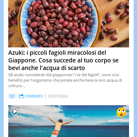
Azuki: i piccoli fagioli miracolosi del
Giappone. Cosa succede al tuo corpo se
bevi anche l'acqua di scarto
Gli azuki, considerati dai giapponesi "i re dei fagioli", sono così
benefici per l'organismo che potete anche bere la loro acqua di
cottura ...
53
CONDIVIDI
05/07/2024