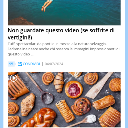
Non guardate questo video (se soffrite di
vertigini!)
Tuffi spettacolari da ponti o in mezzo alla natura selvaggia,
l'adrenalina nasce anche chi osserva le immagini impressionanti di
questo video ...
95
CONDIVIDI
04/07/2024