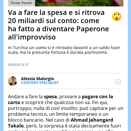
&
Fonte: Pexels
TEST
Va a fare la spesa e si ritrova
MUSIC
20 miliardi sul conto: come
&
ha fatto a diventare Paperone
SPETT
all'improvviso
LE
NOTIZI
DI
In Turchia un uomo si è ritrovato davanti a un saldo fuori
OGGI
scala, ma la presunta fortuna è durata pochissimo.
LE
05/06/26 11:37
NOTIZI
DI
IERI
Alessia Malorgio
CONTENT SPECIALIST
CONTAT
Ha conseguito un Master in Marketing Management
e Google Digital Training su Marketing digitale. Si
Andare a fare la
spesa
, provare a
pagare con la
occupa della creazione di contenuti in ottica SEO e
carta
e scoprire che qualcosa non va. Fin qui,
dello sviluppo di strategie marketing attraverso
purtroppo, nulla di così insolito: può capitare per un
canali digitali.
problema tecnico, un limite temporaneo o un
blocco bancario. Nel caso di
Ahmad Jahangard
Takalo
, però, la sorpresa è stata decisamente fuori