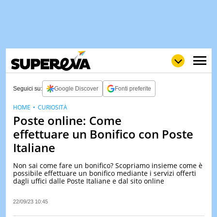
Seguici su:
Google Discover
Fonti preferite
HOME
CURIOSITÀ
Poste online: Come
NEWS
LOL
GULP
LOVE
effettuare un Bonifico con Poste
STORIE
Italiane
VIDEO
Non sai come fare un bonifico? Scopriamo insieme come è
WOW
POP
CURIOS
possibile effettuare un bonifico mediante i servizi offerti
dagli uffici dalle Poste Italiane e dal sito online
CINEM
& TV
22/09/23 10:45
QUIZ