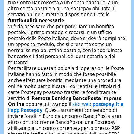
tuo Conto BancoPosta a un conto bancario, a un
altro conto postale o a una Postepay abilitata, il
servizio online ti mette a disposizione tutte le
funzionalità necessarie
.
Vi è da precisare che per poter fare un bonifico
postale, il primo metodo è recarsi in un ufficio
postale delle Poste Italiane, dove si dovrà compilare
un apposito modulo, che si presenta come un
normalissimo bollettino postale, con le coordinate
bancarie e i dati personali del destinatario e del
mittente.
Per facilitare questa tipologia di operazioni le Poste
Italiane hanno fatto in modo che fosse possibile
anche effettuare bonifici mediante una procedura
online molto semplificata: i correntisti e i titolari di
carte Postepay possono trasferire fondi tramite il
servizio di
Remote Banking
BancoPosta Impresa
Online
oppure utilizzando il
sito web
postepay.it e
l’app Postepay
. Questi strumenti consentono di
inviare fondi in Euro da un conto BancoPosta a un
altro conto corrente BancoPosta, una Postepay
abilitata o a un conto corrente aperto presso
PSP