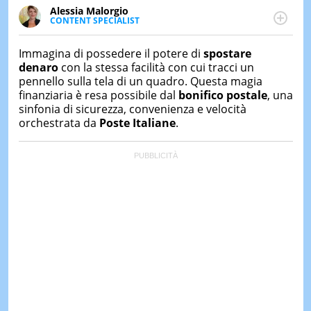
&
Alessia Malorgio
TEST
CONTENT SPECIALIST
Ha conseguito un Master in Marketing Management
MUSIC
e Google Digital Training su Marketing digitale. Si
Immagina di possedere il potere di
spostare
&
occupa della creazione di contenuti in ottica SEO e
SPETT
denaro
con la stessa facilità con cui tracci un
dello sviluppo di strategie marketing attraverso
pennello sulla tela di un quadro. Questa magia
canali digitali.
LE
finanziaria è resa possibile dal
bonifico postale
, una
NOTIZI
sinfonia di sicurezza, convenienza e velocità
DI
orchestrata da
Poste Italiane
.
OGGI
LE
NOTIZI
DI
IERI
CONTAT