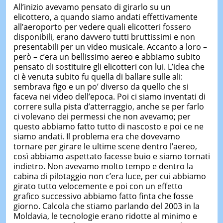
All’inizio avevamo pensato di girarlo su un
elicottero, a quando siamo andati effettivamente
all’aeroporto per vedere quali elicotteri fossero
disponibili, erano davvero tutti bruttissimi e non
presentabili per un video musicale. Accanto a loro –
però – c’era un bellissimo aereo e abbiamo subito
pensato di sostituire gli elicotteri con lui. L’idea che
ci è venuta subito fu quella di ballare sulle ali:
sembrava figo e un po’ diverso da quello che si
faceva nei video dell’epoca. Poi ci siamo inventati di
correre sulla pista d’atterraggio, anche se per farlo
ci volevano dei permessi che non avevamo; per
questo abbiamo fatto tutto di nascosto e poi ce ne
siamo andati. Il problema era che dovevamo
tornare per girare le ultime scene dentro l’aereo,
così abbiamo aspettato facesse buio e siamo tornati
indietro. Non avevamo molto tempo e dentro la
cabina di pilotaggio non c’era luce, per cui abbiamo
girato tutto velocemente e poi con un effetto
grafico successivo abbiamo fatto finta che fosse
giorno. Calcola che stiamo parlando del 2003 in la
Moldavia, le tecnologie erano ridotte al minimo e