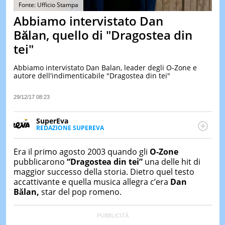
&
Fonte: Ufficio Stampa
TEST
Abbiamo intervistato Dan
MUSIC
Bălan, quello di "Dragostea din
&
tei"
SPETT
LE
Abbiamo intervistato Dan Balan, leader degli O-Zone e
NOTIZI
autore dell'indimenticabile "Dragostea din tei"
DI
OGGI
29/12/17 08:23
LE
NOTIZI
SuperEva
DI
REDAZIONE SUPEREVA
IERI
FACEBOOK
SuperEva è il magazine di Italiaonline dedicato a
trend, curiosità, entertainment e “feel-good news”.
CONTAT
Era il primo agosto 2003 quando gli
O-Zone
Pensato per tutti ma soprattutto per la GenZ, molto
pubblicarono
“Dragostea din tei”
una delle hit di
“social” e sempre in cerca di notizie originali. Dalle
maggior successo della storia. Dietro quel testo
tendenze del momento ai fatti più strani alle
accattivante e quella musica allegra c’era
Dan
scoperte più divertenti: mille storie da scoprire ogni
Bălan,
star del pop romeno.
giorno”