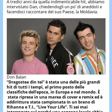
A tredici anni da quella indimenticabile hit, abbiamo
intervistato Dan, chiedendogli un po’ di aneddoti e
facendoci raccontare del suo Paese, la Moldavia.
Don Balan
“Dragostea din tei” è stata una delle più grandi
hit di tutti i tempi, al primo posto delle
classifiche dell’epoca, in Europa e nel mondo. È
stata ripresa in una marea di cover e remix ed è
addirittura stata campionata in un brano di
Rihanna e T.I., “Live Your Life”. Ti sei mai
interrogato sul perché una canzone locale abbia