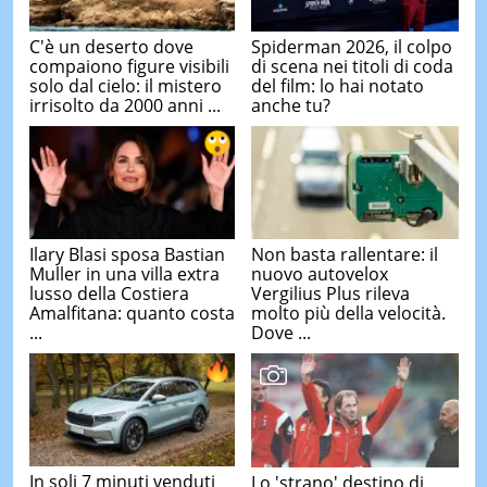
C'è un deserto dove
Spiderman 2026, il colpo
compaiono figure visibili
di scena nei titoli di coda
solo dal cielo: il mistero
del film: lo hai notato
irrisolto da 2000 anni ...
anche tu?
Ilary Blasi sposa Bastian
Non basta rallentare: il
Muller in una villa extra
nuovo autovelox
lusso della Costiera
Vergilius Plus rileva
Amalfitana: quanto costa
molto più della velocità.
...
Dove ...
In soli 7 minuti venduti
Lo 'strano' destino di