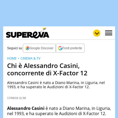
Seguici su:
Google Discover
Fonti preferite
HOME
CINEMA & TV
Chi è Alessandro Casini,
NEWS
LOL
GULP
LOVE
concorrente di X-Factor 12
STORIE
Alessandro Casini è nato a Diano Marina, in Liguria, nel
VIDEO
1993, e ha superato le Audizioni di X-Factor 12.
WOW
POP
CURIOS
17/09/18 11:58
CINEM
& TV
Alessandro Casini
è nato a Diano Marina, in Liguria,
nel 1993, e ha superato le Audizioni di X-Factor 12.
QUIZ