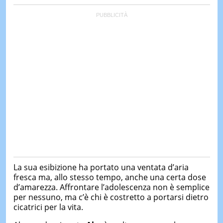
&
TEST
MUSIC
&
SPETT
LE
NOTIZI
DI
OGGI
LE
NOTIZI
DI
IERI
CONTAT
La sua esibizione ha portato una ventata d’aria
fresca ma, allo stesso tempo, anche una certa dose
d’amarezza. Affrontare l’adolescenza non è semplice
per nessuno, ma c’è chi è costretto a portarsi dietro
cicatrici per la vita.