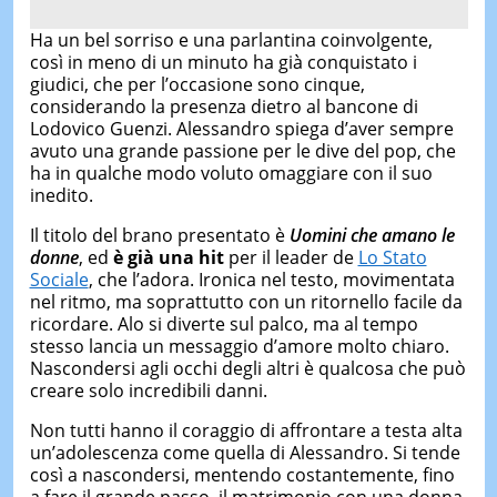
Ha un bel sorriso e una parlantina coinvolgente,
così in meno di un minuto ha già conquistato i
giudici, che per l’occasione sono cinque,
considerando la presenza dietro al bancone di
Lodovico Guenzi. Alessandro spiega d’aver sempre
avuto una grande passione per le dive del pop, che
ha in qualche modo voluto omaggiare con il suo
inedito.
Il titolo del brano presentato è
Uomini che amano le
donne
, ed
è già una hit
per il leader de
Lo Stato
Sociale
, che l’adora. Ironica nel testo, movimentata
nel ritmo, ma soprattutto con un ritornello facile da
ricordare. Alo si diverte sul palco, ma al tempo
stesso lancia un messaggio d’amore molto chiaro.
Nascondersi agli occhi degli altri è qualcosa che può
creare solo incredibili danni.
Non tutti hanno il coraggio di affrontare a testa alta
un’adolescenza come quella di Alessandro. Si tende
così a nascondersi, mentendo costantemente, fino
a fare il grande passo, il matrimonio con una donna,