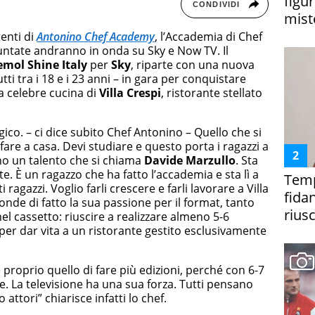
figur
CONDIVIDI
miste
enti di
Antonino Chef Academy
, l’Accademia di Chef
ntate andranno in onda su Sky e Now TV. Il
mol Shine Italy
per
Sky
, riparte con una nuova
utti tra i 18 e i 23 anni – in gara per conquistare
la celebre cucina di
Villa Crespi
, ristorante stellato
co. – ci dice subito Chef Antonino – Quello che si
fare a casa. Devi studiare e questo porta i ragazzi a
 ho un talento che si chiama
Davide Marzullo
. Sta
. È un ragazzo che ha fatto l’accademia e sta lì a
Temp
 ragazzi. Voglio farli crescere e farli lavorare a Villa
fida
nde di fatto la sua passione per il format, tanto
riusc
l cassetto: riuscire a realizzare almeno 5-6
per dar vita a un ristorante gestito esclusivamente
 proprio quello di fare più edizioni, perché con 6-7
te. La televisione ha una sua forza. Tutti pensano
attori” chiarisce infatti lo chef.