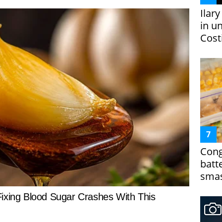
Ilar
in un
Costi
Cong
batt
smas