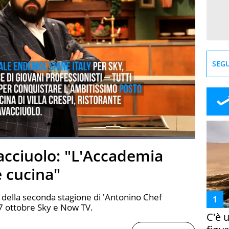
SEGU
Loaded
:
100.00%
cciuolo: "L'Accademia
creen
e cucina"
 della seconda stagione di 'Antonino Chef
7 ottobre Sky e Now TV.
C'è 