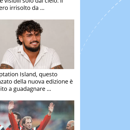
e visibili solo dal cielo: il
ro irrisolto da ...
tation Island, questo
nzato della nuova edizione è
ito a guadagnare ...