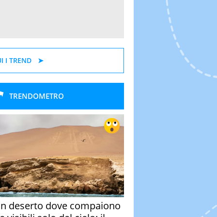
I I TREND
TRENDOMETRO
un deserto dove compaiono