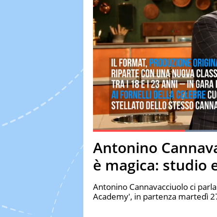
Current Time
0:19
Duration
0:59
Antonino Cannava
Pause
Unmute
Fulls
è magica: studio 
Antonino Cannavacciuolo ci parla
Academy', in partenza martedì 2