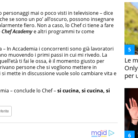
 personaggi mai o poco visti in televisione – dice
nche se sono un po’ all’oscuro, possono insegnare
olarmente fiero. Non a caso, lo Chef ci tiene a fare
o Chef Academy
e altri programmi tv come
ga – In Accademia i concorrenti sono già lavoratori
nno muovendo i primi passi in cui mi rivedo. La
Le m
uell’età ti fai le ossa, è il momento giusto per
Only
rivano persone che si vogliono mettere in
 si mette in discussione vuole solo cambiare vita e
per 
emia – conclude lo Chef –
si cucina, si cucina, si
ferite