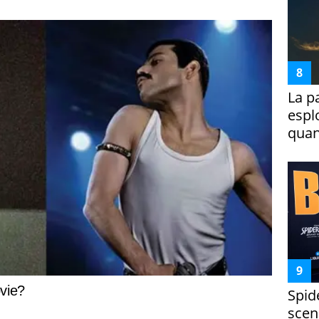
La p
espl
quan
Spid
scena