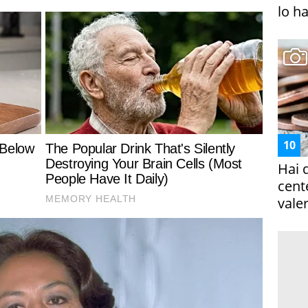
lo h
Hai 
cent
vale