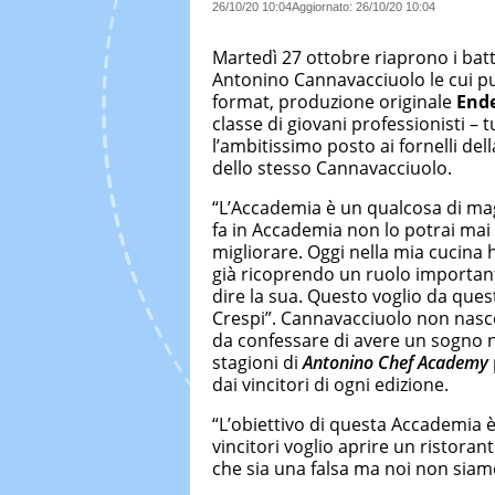
26/10/20 10:04
Aggiornato:
26/10/20 10:04
Martedì 27 ottobre riaprono i batt
Antonino Cannavacciuolo le cui pu
format, produzione originale
Ende
classe di giovani professionisti – t
l’ambitissimo posto ai fornelli del
dello stesso Cannavacciuolo.
“L’Accademia è un qualcosa di magi
fa in Accademia non lo potrai mai 
migliorare. Oggi nella mia cucina
già ricoprendo un ruolo importante
dire la sua. Questo voglio da questi
Crespi”. Cannavacciuolo non nasco
da confessare di avere un sogno ne
stagioni di
Antonino Chef Academy
dai vincitori di ogni edizione.
“L’obiettivo di questa Accademia è
vincitori voglio aprire un ristoran
che sia una falsa ma noi non siamo 