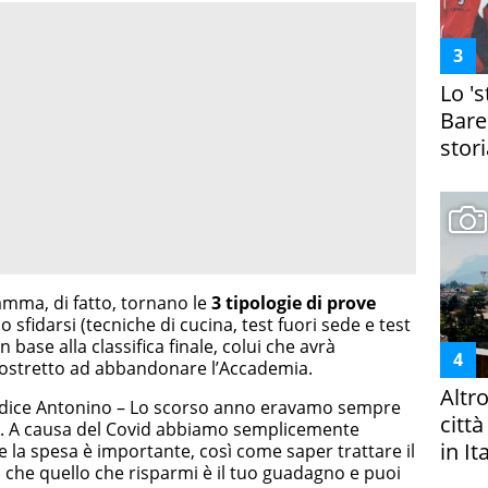
Lo '
Bare
stori
amma, di fatto, tornano le
3 tipologie di prove
o sfidarsi (tecniche di cucina, test fuori sede e test
 base alla classifica finale, colui che avrà
à costretto ad abbandonare l’Accademia.
Altr
ci dice Antonino – Lo scorso anno eravamo sempre
citt
sco. A causa del Covid abbiamo semplicemente
in It
re la spesa è importante, così come saper trattare il
i che quello che risparmi è il tuo guadagno e puoi