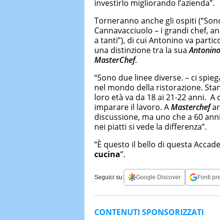
investirlo migliorando l’azienda”.
Torneranno anche gli ospiti (“Sono
Cannavacciuolo – i grandi chef, a
a tanti”), di cui Antonino va partic
una distinzione tra la sua
Antonin
MasterChef
.
“Sono due linee diverse. – ci spie
nel mondo della ristorazione. Sta
loro età va da 18 ai 21-22 anni. A q
imparare il lavoro. A
Masterchef
ar
discussione, ma uno che a 60 anni
nei piatti si vede la differenza”.
“È questo il bello di questa Accad
cucina
”.
Seguici su:
Google Discover
Fonti pre