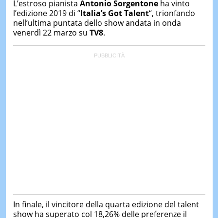
L’estroso pianista
Antonio Sorgentone
ha vinto
&
TEST
l’edizione 2019 di “
Italia’s Got Talent
“, trionfando
nell’ultima puntata dello show andata in onda
MUSIC
venerdì 22 marzo su
TV8
.
&
SPETT
LE
NOTIZI
DI
OGGI
LE
NOTIZI
DI
IERI
CONTAT
In finale, il vincitore della quarta edizione del talent
show ha superato col 18,26% delle preferenze il