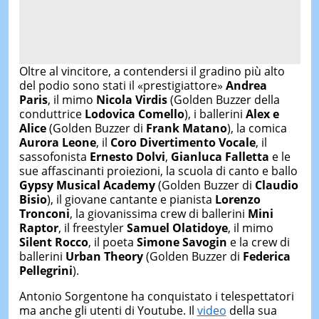
Oltre al vincitore, a contendersi il gradino più alto
del podio sono stati il «prestigiattore»
Andrea
Paris
, il mimo
Nicola Virdis
(Golden Buzzer della
conduttrice
Lodovica Comello
), i ballerini
Alex e
Alice
(Golden Buzzer di
Frank Matano
), la comica
Aurora Leone
, il
Coro Divertimento Vocale
, il
sassofonista
Ernesto Dolvi
,
Gianluca Falletta
e le
sue affascinanti proiezioni, la scuola di canto e ballo
Gypsy Musical Academy
(Golden Buzzer di
Claudio
Bisio
), il giovane cantante e pianista
Lorenzo
Tronconi
, la giovanissima crew di ballerini
Mini
Raptor
, il freestyler
Samuel Olatidoye
, il mimo
Silent Rocco
, il poeta
Simone Savogin
e la crew di
ballerini
Urban Theory
(Golden Buzzer di
Federica
Pellegrini
).
Antonio Sorgentone ha conquistato i telespettatori
ma anche gli utenti di Youtube. Il
video
della sua