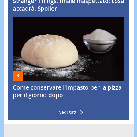
Stranger Things, finale inaspettato: cosa
accadrà. Spoiler
Come conservare l'impasto per la pizza
per il giorno dopo
vedi tutti