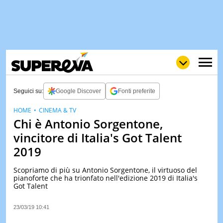
Seguici su:
Google Discover
Fonti preferite
HOME
CINEMA & TV
Chi è Antonio Sorgentone,
NEWS
LOL
GULP
LOVE
vincitore di Italia's Got Talent
STORIE
2019
VIDEO
Scopriamo di più su Antonio Sorgentone, il virtuoso del
WOW
POP
CURIOS
pianoforte che ha trionfato nell'edizione 2019 di Italia's
Got Talent
CINEM
& TV
23/03/19 10:41
QUIZ