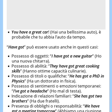
You have a great car
! (Hai una bellissima auto), è
probabile che tu abbia l’auto da tempo.
“
Have got
” può essere usato anche in questi casi:
Possesso di oggetti: “
I have got a new guitar
” (Ho
una nuova chitarra).
Possesso di abilità: “
They have got great cooking
skills
” (Hanno ottime capacità culinarie).
Possesso di titoli o qualifiche: “
He has got a PhD in
Physics
” (Ha un dottorato in fisica).
Possesso di sentimenti o emozioni temporanei:
“
I’ve got a headache
” (Ho mal di testa).
Indicazione di relazioni familiari: “
She has got two
brothers
” (Ha due fratelli).
Presenza di obblighi o responsabilità: “
We have
got a meeting tomorrow
” (Abbiamo una riunione