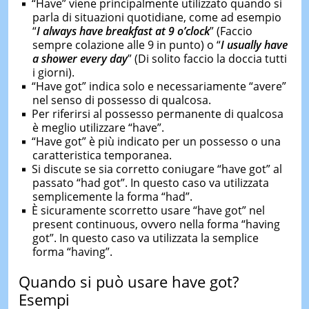
“Have” viene principalmente utilizzato quando si
parla di situazioni quotidiane, come ad esempio
“
I always have breakfast at 9 o’clock
” (Faccio
sempre colazione alle 9 in punto) o “
I usually have
a shower every day
” (Di solito faccio la doccia tutti
i giorni).
“Have got” indica solo e necessariamente “avere”
nel senso di possesso di qualcosa.
Per riferirsi al possesso permanente di qualcosa
è meglio utilizzare “have”.
“Have got” è più indicato per un possesso o una
caratteristica temporanea.
Si discute se sia corretto coniugare “have got” al
passato “had got”. In questo caso va utilizzata
semplicemente la forma “had”.
È sicuramente scorretto usare “have got” nel
present continuous, ovvero nella forma “having
got”. In questo caso va utilizzata la semplice
forma “having”.
Quando si può usare have got?
Esempi