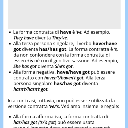
La forma contratta di
have
è
‘ve.
Ad esempio,
They have
diventa
They’ve.
Alla terza persona singolare, il verbo
have/have
got
diventa
has/has got
. La forma contratta è
‘s,
da non confondere con la forma contratta di
essere/
is
né con il genitivo sassone. Ad esempio,
She has
got
diventa
She’s
got
.
Alla forma negativa,
have/have got
può essere
contratto con
haven’t/haven’t got
.
Alla terza
persona singolare
has/has got
diventa
hasn’t/hasn’t got
.
In alcuni casi, tuttavia, non può essere utilizzata la
versione contratta
‘ve/’s
. Vediamo insieme le regole:
Alla forma affermativa, la forma contratta di
has/has got
(‘s/’s got
) può essere usata