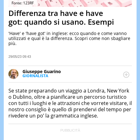
&
Fonte: 123RF
TEST
Differenza tra have e have
MUSIC
got: quando si usano. Esempi
&
SPETT
'Have' e 'have got' in inglese: ecco quando e come vanno
utilizzati e qual è la differenza. Scopri come non sbagliare
LE
più.
NOTIZI
DI
OGGI
29/05/23 09:43
LE
Giuseppe Guarino
NOTIZI
GIORNALISTA
DI
Ph(D) in Diritto Comparato e processi di
IERI
integrazione e attivo nel campo della ricerca, in
Se state preparando un viaggio a Londra, New York
CONTAT
particolare sulla Storia contemporanea di America
o Dublino, oltre a pianificare un percorso turistico
Latina e Spagna. Collabora con numerose testate ed
con tutti i luoghi e le attrazioni che vorrete visitare, il
è presidente dell'Associazione Culturale "La
nostro consiglio è quello di prendervi del tempo per
Biblioteca del Sannio".
rivedere un po’ la grammatica inglese.