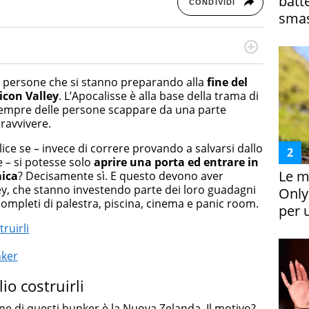
batt
CONDIVIDI
smas
rketing Management e Google Digital Training su
lla creazione di contenuti in ottica SEO e dello sviluppo
e persone che si stanno preparando alla
fine del
 canali digitali.
licon Valley
. L’Apocalisse è alla base della trama di
 sempre delle persone scappare da una parte
pravvivere.
ce se – invece di correre provando a salvarsi dallo
 – si potesse solo
aprire una porta ed entrare in
Le m
mica
? Decisamente sì. E questo devono aver
lley, che stanno investendo parte dei loro guadagni
Only
ompleti di palestra, piscina, cinema e panic room.
per 
ruirli
nker
o costruirli
one di questi bunker è la Nuova Zelanda. Il motivo?