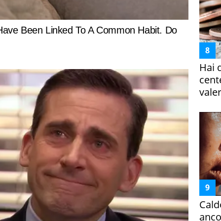
Hai 
cent
vale
Cald
ancor