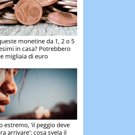
queste monetine da 1, 2 o 5
esimi in casa? Potrebbero
re migliaia di euro
o estremo, 'il peggio deve
a arrivare': cosa svela il