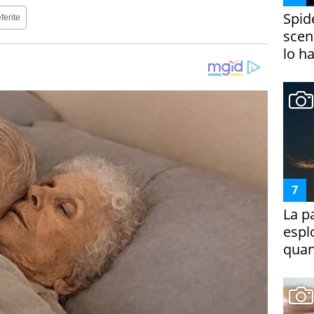
Spid
ferite
scena
lo h
La p
espl
quan