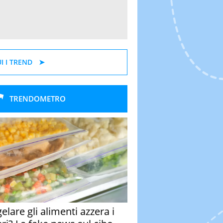
I I TREND
TRENDOMETRO
elare gli alimenti azzera i