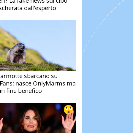
eri? La fake news sul cibo
cherata dall'esperto
armotte sbarcano su
Fans: nasce OnlyMarms ma
un fine benefico