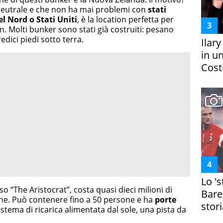
eutrale e che non ha mai problemi con
stati
l Nord o Stati Uniti
, è la location perfetta per
. Molti bunker sono stati già costruiti: pesano
edici piedi sotto terra.
Ilar
in un
Costi
Lo '
o “The Aristocrat”, costa quasi dieci milioni di
Bare
ione. Può contenere fino a 50 persone e ha
porte
stori
istema di ricarica alimentata dal sole, una pista da