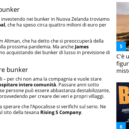
 bunker
nno investendo nei bunker in Nuova Zelanda troviamo
pal
, che ha speso circa quattro milioni di euro per
am Altman, che ha detto che si preoccuperà della
 alla prossima pandemia. Ma anche
James
o acquistando dei bunker di lusso in previsione di
C'è 
figur
re bunker
miste
li – per chi non ama la compagnia e vuole stare
ospitare intere comunità
. Passare anni sotto
sse persone può essere abbastanza destabilizzante,
rovvedendo per creare dei veri e propri villaggi.
 sperare che l’Apocalisse si verifichi sul serio. Ne
ul sito della texana
Rising S Company
.