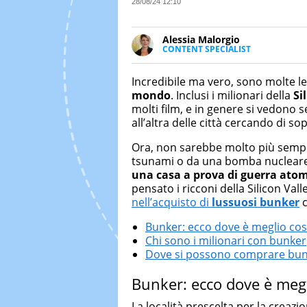
28/08/24 12:10
Alessia Malorgio
CONTENT SPECIALIST
Ha conseguito un Master in Ma
Marketing digitale. Si occupa de
Incredibile ma vero, sono molte l
di strategie marketing attraverso
mondo
. Inclusi i milionari della
Si
molti film, e in genere si vedono
all’altra delle città cercando di so
Ora, non sarebbe molto più sempli
tsunami o da una bomba nucleare
una casa a prova di guerra ato
pensato i ricconi della Silicon Va
nell’acquisto di
lussuosi bunker
c
Bunker: ecco dove è meglio cost
Chi sono i milionari con bunker
Dove si possono comprare bu
Bunker: ecco dove è megli
La località prescelta per la creazi