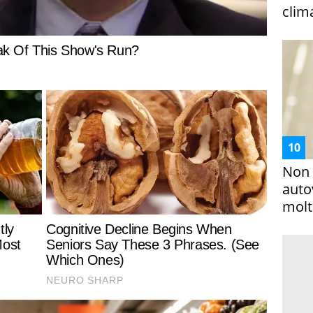
clim
Non 
auto
molto