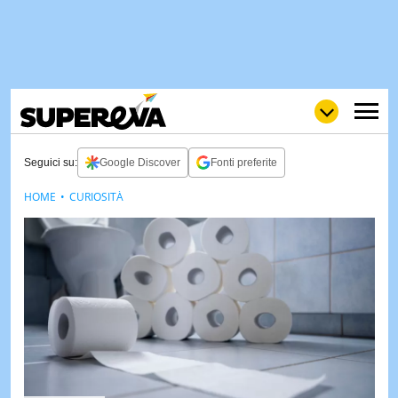
Seguici su:
Google Discover
Fonti preferite
HOME
CURIOSITÀ
NEWS
LOL
GULP
LOVE
STORIE
VIDEO
WOW
POP
CURIOS
CINEM
& TV
QUIZ