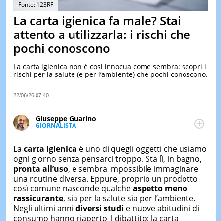
&
Fonte: 123RF
TEST
La carta igienica fa male? Stai
MUSIC
attento a utilizzarla: i rischi che
&
pochi conoscono
SPETT
LE
La carta igienica non è così innocua come sembra: scopri i
NOTIZI
rischi per la salute (e per l’ambiente) che pochi conoscono.
DI
OGGI
22/06/26 07:40
LE
NOTIZI
Giuseppe Guarino
DI
GIORNALISTA
IERI
Ph(D) in Diritto Comparato e processi di
integrazione e attivo nel campo della ricerca, in
CONTAT
La
carta igienica
è uno di quegli oggetti che usiamo
particolare sulla Storia contemporanea di America
ogni giorno senza pensarci troppo. Sta lì, in bagno,
Latina e Spagna. Collabora con numerose testate ed
pronta all’uso
, e sembra impossibile immaginare
è presidente dell'Associazione Culturale "La
una routine diversa. Eppure, proprio un prodotto
Biblioteca del Sannio".
così comune nasconde qualche
aspetto meno
rassicurante
, sia per la salute sia per l’ambiente.
Negli ultimi anni
diversi studi
e nuove abitudini di
consumo hanno riaperto il dibattito: la carta