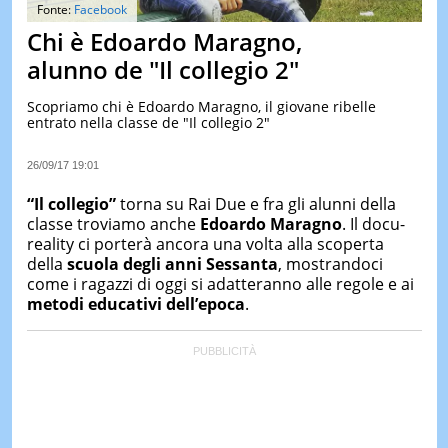
&
Fonte:
Facebook
TEST
Chi è Edoardo Maragno,
MUSIC
alunno de "Il collegio 2"
&
SPETT
Scopriamo chi è Edoardo Maragno, il giovane ribelle
entrato nella classe de "Il collegio 2"
LE
NOTIZI
DI
26/09/17 19:01
OGGI
“Il collegio”
torna su Rai Due e fra gli alunni della
LE
classe troviamo anche
Edoardo Maragno
. Il docu-
NOTIZI
reality ci porterà ancora una volta alla scoperta
DI
IERI
della
scuola degli anni Sessanta
, mostrandoci
come i ragazzi di oggi si adatteranno alle regole e ai
CONTAT
metodi educativi dell’epoca
.