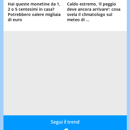
Hai queste monetine da 1,
Caldo estremo, 'il peggio
2 o 5 centesimi in casa?
deve ancora arrivare': cosa
Potrebbero valere migliaia
svela il climatologo sul
di euro
meteo di ...
Segui il trend