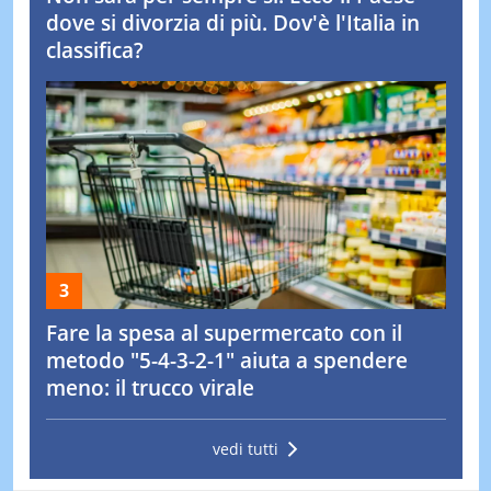
dove si divorzia di più. Dov'è l'Italia in
classifica?
Fare la spesa al supermercato con il
metodo "5-4-3-2-1" aiuta a spendere
meno: il trucco virale
vedi tutti