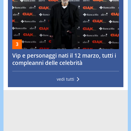
Vip e personaggi nati il 12 marzo, tutti i
compleanni delle celebrità
vedi tutti