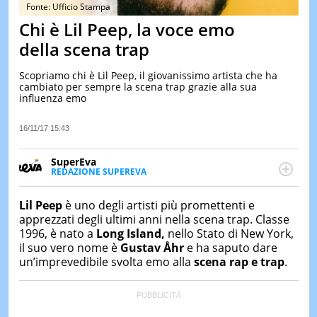
&
Fonte: Ufficio Stampa
TEST
Chi è Lil Peep, la voce emo
MUSIC
della scena trap
&
SPETT
Scopriamo chi è Lil Peep, il giovanissimo artista che ha
cambiato per sempre la scena trap grazie alla sua
LE
influenza emo
NOTIZI
DI
OGGI
16/11/17 15:43
LE
SuperEva
NOTIZI
REDAZIONE SUPEREVA
DI
FACEBOOK
SuperEva è il magazine di Italiaonline dedicato a
IERI
trend, curiosità, entertainment e “feel-good news”.
Lil Peep
è uno degli artisti più promettenti e
CONTAT
Pensato per tutti ma soprattutto per la GenZ, molto
apprezzati degli ultimi anni nella scena trap. Classe
“social” e sempre in cerca di notizie originali. Dalle
1996, è nato a
Long Island,
nello Stato di New York,
tendenze del momento ai fatti più strani alle
il suo vero nome è
Gustav Åhr
e ha saputo dare
scoperte più divertenti: mille storie da scoprire ogni
un’imprevedibile svolta emo alla
scena rap e trap
.
giorno”