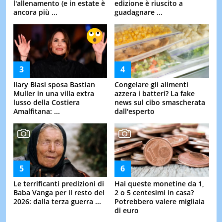
l'allenamento (e in estate è
edizione è riuscito a
ancora più ...
guadagnare ...
Ilary Blasi sposa Bastian
Congelare gli alimenti
Muller in una villa extra
azzera i batteri? La fake
lusso della Costiera
news sul cibo smascherata
Amalfitana: ...
dall'esperto
Le terrificanti predizioni di
Hai queste monetine da 1,
Baba Vanga per il resto del
2 o 5 centesimi in casa?
2026: dalla terza guerra ...
Potrebbero valere migliaia
di euro