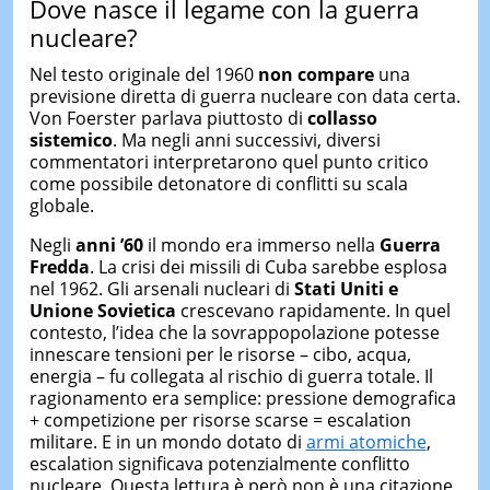
Dove nasce il legame con la guerra
nucleare?
Nel testo originale del 1960
non compare
una
previsione diretta di guerra nucleare con data certa.
Von Foerster parlava piuttosto di
collasso
sistemico
. Ma negli anni successivi, diversi
commentatori interpretarono quel punto critico
come possibile detonatore di conflitti su scala
globale.
Negli
anni ’60
il mondo era immerso nella
Guerra
Fredda
. La crisi dei missili di Cuba sarebbe esplosa
nel 1962. Gli arsenali nucleari di
Stati Uniti e
Unione
Sovietica
crescevano rapidamente. In quel
contesto, l’idea che la sovrappopolazione potesse
innescare tensioni per le risorse – cibo, acqua,
energia – fu collegata al rischio di guerra totale. Il
ragionamento era semplice: pressione demografica
+ competizione per risorse scarse = escalation
militare. E in un mondo dotato di
armi atomiche
,
escalation significava potenzialmente conflitto
nucleare. Questa lettura è però non è una citazione