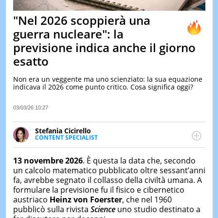
&
TEST
"Nel 2026 scoppierà una
MUSIC
guerra nucleare": la
&
previsione indica anche il giorno
SPETT
esatto
LE
NOTIZI
DI
Non era un veggente ma uno scienziato: la sua equazione
OGGI
indicava il 2026 come punto critico. Cosa significa oggi?
LE
03/03/26 10:27
NOTIZI
DI
IERI
Stefania Cicirello
CONTENT SPECIALIST
CONTAT
Content writer, video editor e fotografa, ha
conseguito un Master in Digital & Social Media
13 novembre 2026
. È questa la data che, secondo
Marketing. Scrive articoli in ottica SEO e realizza
un calcolo matematico pubblicato oltre sessant’anni
contenuti per social media, con focus su Costume &
fa, avrebbe segnato il collasso della civiltà umana. A
Società, Moda e Bellezza.
formulare la previsione fu il fisico e cibernetico
austriaco
Heinz von Foerster
, che nel 1960
pubblicò sulla rivista
Science
uno studio destinato a