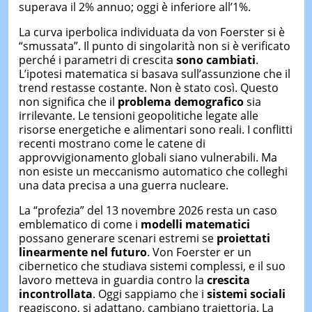
superava il 2% annuo; oggi è inferiore all’1%.
La curva iperbolica individuata da von Foerster si è
“smussata”. Il punto di singolarità non si è verificato
perché i parametri di crescita
sono cambiati
.
L’ipotesi matematica si basava sull’assunzione che il
trend restasse costante. Non è stato così. Questo
non significa che il
problema demografico
sia
irrilevante. Le tensioni geopolitiche legate alle
risorse energetiche e alimentari sono reali. I conflitti
recenti mostrano come le catene di
approvvigionamento globali siano vulnerabili. Ma
non esiste un meccanismo automatico che colleghi
una data precisa a una guerra nucleare.
La “profezia” del 13 novembre 2026 resta un caso
emblematico di come i
modelli matematici
possano generare scenari estremi se
proiettati
linearmente nel futuro
. Von Foerster er un
cibernetico che studiava sistemi complessi, e il suo
lavoro metteva in guardia contro la
crescita
incontrollata
. Oggi sappiamo che i
sistemi sociali
reagiscono, si adattano, cambiano traiettoria. La