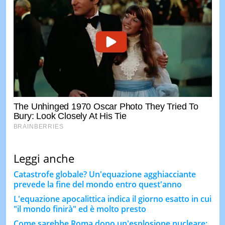
Leggi anche
Catastrofe globale? Un'equazione agghiacciante
prevede la fine del mondo entro quest'anno
L'equazione apocalittica indica il giorno esatto in cui
"il mondo finirà" ed è molto presto
Come sarebbe Roma dopo un'esplosione nucleare: